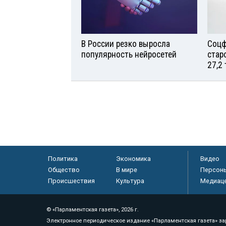
В России резко выросла
Соцф
популярность нейросетей
стар
27,2
Политика
Экономика
Видео
Общество
В мире
Персон
Происшествия
Культура
Медиац
© «Парламентская газета», 2026 г.
Электронное периодическое издание «Парламентская газета» за