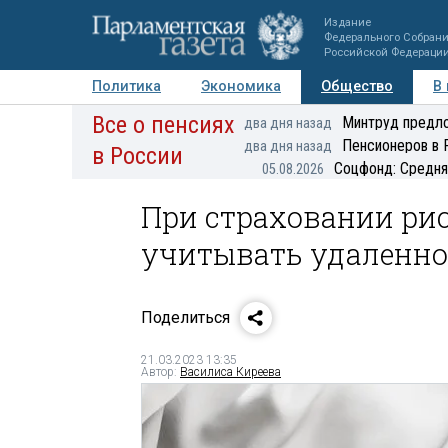
Издание
Федерального Собран
Российской Федераци
Политика
Экономика
Общество
В
Все о пенсиях
Фото
Авторы
Персоны
Мнения
Регионы
Минтруд предло
два дня назад
Пенсионеров в 
два дня назад
в России
Соцфонд: Средня
05.08.2026
При страховании рис
учитывать удаленно
Поделиться
21.03.2023 13:35
Автор:
Василиса Киреева