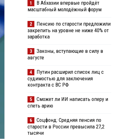
В Абхазии впервые пройдёт
1
масштабный молодёжный форум
Пенсию по старости предложили
2
закрепить на уровне не ниже 40% от
заработка
Законы, вступающие в силу в
3
августе
Путин расширил список лиц с
4
судимостью для заключения
контракта с ВС РФ
Сможет ли ИИ написать оперу и
5
спеть арию
Соцфонд: Средняя пенсия по
6
старости в России превысила 27,2
тысячи