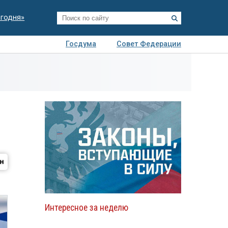
егодня»
Госдума
Совет Федерации
я
Авто
Недвижимость
Технологии
иза
Интересное за неделю