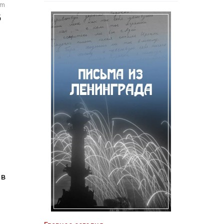
om
б
 в