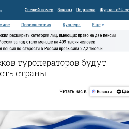
Свежий номер
Законы
Подписка
Журнал «РФ с
ия
и
 мире
Происшествия
Культура
Ещё
Медиацентр
Интервью
Колумнисты
Делова
жил расширить категории лиц, имеющих право на две пенсии
эксперт
России за год стало меньше на 409 тысяч человек
я пенсия по старости в России превысила 27,2 тысячи
ков туроператоров будут
сть страны
Читать нас в