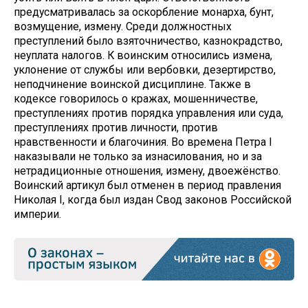
предусматривалась за оскорбление монарха, бунт,
возмущение, измену. Среди должностных
преступлений было взяточничество, казнокрадство,
неуплата налогов. К воинским относились измена,
уклонение от службы или вербовки, дезертирство,
неподчинение воинской дисциплине. Также в
кодексе говорилось о кражах, мошенничестве,
преступлениях против порядка управления или суда,
преступлениях против личности, против
нравственности и благочиния. Во времена Петра I
наказывали не только за изнасилования, но и за
нетрадиционные отношения, измену, двоежёнство.
Воинский артикул был отменен в период правления
Николая I, когда был издан Свод законов Российской
империи.