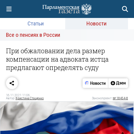
Статьи
Новости
Все о пенсиях в России
При обжаловании дела размер
компенсации на адвоката истца
предлагают определять суду
16.11.2021 11:06
Автор:
Кристина Стащенко
Законопроект:
№ 18454-8