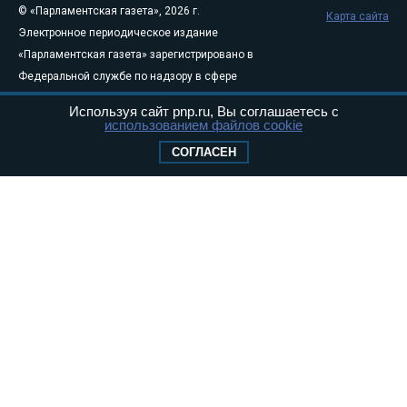
© «Парламентская газета», 2026 г.
Карта сайта
Электронное периодическое издание
«Парламентская газета» зарегистрировано в
Федеральной службе по надзору в сфере
связи, информационных технологий и
Используя сайт pnp.ru, Вы соглашаетесь с
массовых коммуникаций (Роскомнадзор) 05
использованием файлов cookie
августа 2011 года. 18+
СОГЛАСЕН
Свидетельство о регистрации Эл № ФС77-
46097
Учредитель — АНО «Парламентская газета»
Исполняющий обязанности главного
редактора — Абдуллаев М.Р.
Тел.: +7 (495) 637–69–79 E-mail:
pg@pnp.ru
«Парламентская газета» - официальное еженедельное издание
Федерального Собрания РФ. Издается с 1997 года. Учредители
газеты - Государственная Дума и Совет Федерации РФ. Официальный
публикатор федеральных конституционных законов, федеральных
законов и актов палат Федерального Собрания. «Парламентская
газета» имеет пункты печати и представительства в десяти субъектах
федерации.