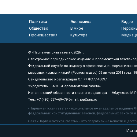
Политика
Экономика
Видео
Общество
В мире
Персон
Происшествия
Культура
Медиац
© «Парламентская газета», 2026 г.
Электронное периодическое издание «Парламентская газета» за
Федеральной службе по надзору в сфере связи, информационных
массовых коммуникаций (Роскомнадзор) 05 августа 2011 года. 1
Свидетельство о регистрации Эл № ФС77-46097
Учредитель — АНО «Парламентская газета»
Исполняющий обязанности главного редактора — Абдуллаев М.Р
Тел.: +7 (495) 637–69–79 E-mail:
pg@pnp.ru
«Парламентская газета» - официальное еженедельное издание Фе
федеральных конституционных законов, федеральных законов и а
Сайт «Парламентской газеты» - это оперативные новости и дост
«Парламентской газеты» активная ссылка на pnp.ru обязательна.
Испо
На информационном ресурсе применяются
рекомендательные т