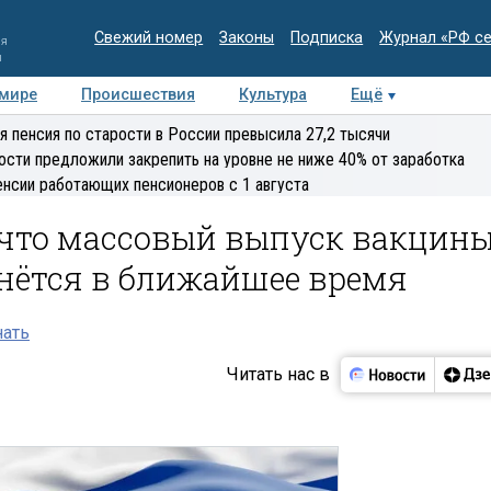
Свежий номер
Законы
Подписка
Журнал «РФ с
ия
и
 мире
Происшествия
Культура
Ещё
Медиацентр
Интервью
Колумнисты
Делова
я пенсия по старости в России превысила 27,2 тысячи
эксперт
ости предложили закрепить на уровне не ниже 40% от заработка
енсии работающих пенсионеров с 1 августа
 что массовый выпуск вакцин
чнётся в ближайшее время
нать
Читать нас в