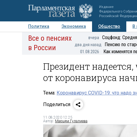
Издание
Федерального Собран
Российской Федераци
Политика
Экономика
Общество
В
Все о пенсиях
Фото
Авторы
Персоны
Мнения
Регионы
Соцфонд: Средня
вчера
Пенсию по стар
два дня назад
в России
Как изменятся п
01.08.2026
Президент надеется,
от коронавируса на
Тема:
Коронавирус COVID-19: что надо з
Поделиться
11.08.2020 12:25
Автор:
Марьям Гулалиева