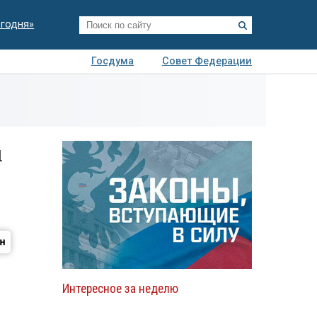
егодня»
Госдума
Совет Федерации
я
Авто
Недвижимость
Технологии
иза
ы
Интересное за неделю