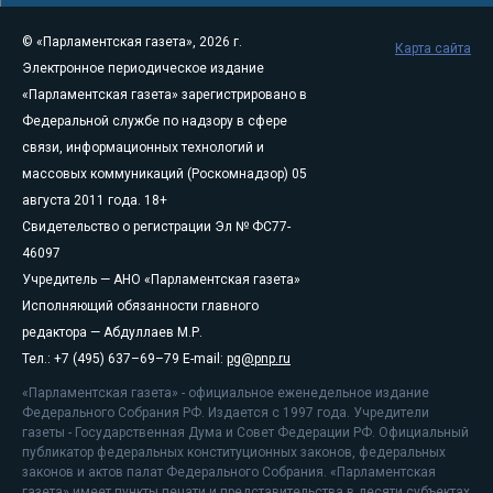
© «Парламентская газета», 2026 г.
Карта сайта
Электронное периодическое издание
«Парламентская газета» зарегистрировано в
Федеральной службе по надзору в сфере
связи, информационных технологий и
массовых коммуникаций (Роскомнадзор) 05
августа 2011 года. 18+
Свидетельство о регистрации Эл № ФС77-
46097
Учредитель — АНО «Парламентская газета»
Исполняющий обязанности главного
редактора — Абдуллаев М.Р.
Тел.: +7 (495) 637–69–79 E-mail:
pg@pnp.ru
«Парламентская газета» - официальное еженедельное издание
Федерального Собрания РФ. Издается с 1997 года. Учредители
газеты - Государственная Дума и Совет Федерации РФ. Официальный
публикатор федеральных конституционных законов, федеральных
законов и актов палат Федерального Собрания. «Парламентская
газета» имеет пункты печати и представительства в десяти субъектах