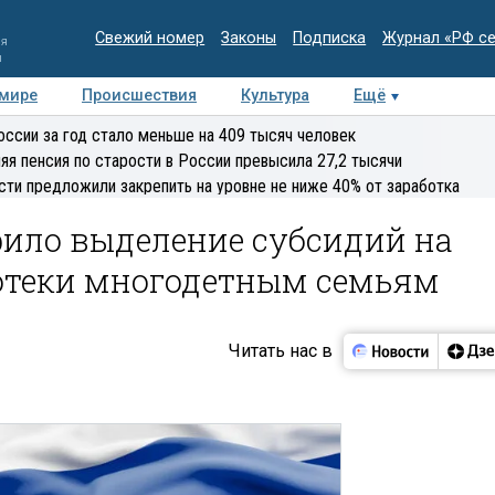
Свежий номер
Законы
Подписка
Журнал «РФ с
ия
и
 мире
Происшествия
Культура
Ещё
Медиацентр
Интервью
Колумнисты
Делова
оссии за год стало меньше на 409 тысяч человек
эксперт
яя пенсия по старости в России превысила 27,2 тысячи
сти предложили закрепить на уровне не ниже 40% от заработка
рило выделение субсидий на
отеки многодетным семьям
Читать нас в