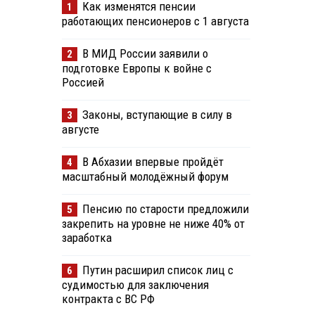
Как изменятся пенсии
1
работающих пенсионеров с 1 августа
В МИД России заявили о
2
подготовке Европы к войне с
Россией
Законы, вступающие в силу в
3
августе
В Абхазии впервые пройдёт
4
масштабный молодёжный форум
Пенсию по старости предложили
5
закрепить на уровне не ниже 40% от
заработка
Путин расширил список лиц с
6
судимостью для заключения
контракта с ВС РФ