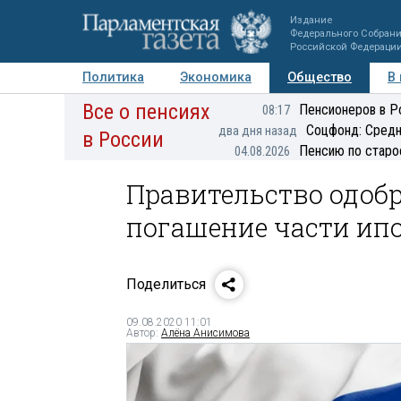
Издание
Федерального Собран
Российской Федераци
Политика
Экономика
Общество
В
Все о пенсиях
Фото
Авторы
Персоны
Мнения
Регионы
Пенсионеров в Р
08:17
Соцфонд: Средн
два дня назад
в России
Пенсию по старо
04.08.2026
Правительство одоб
погашение части ип
Поделиться
09.08.2020 11:01
Автор:
Алёна Анисимова