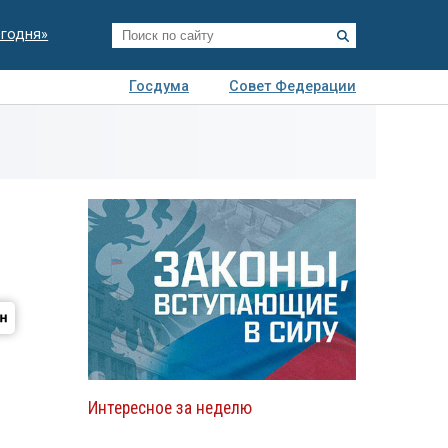
егодня»
Госдума
Совет Федерации
я
Авто
Недвижимость
Технологии
иза
Интересное за неделю