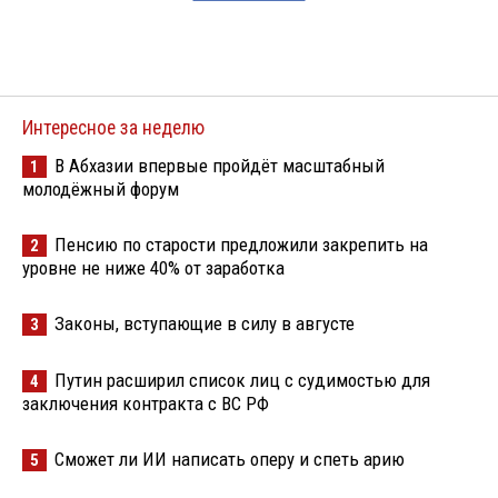
Интересное за неделю
В Абхазии впервые пройдёт масштабный
1
молодёжный форум
Пенсию по старости предложили закрепить на
2
уровне не ниже 40% от заработка
Законы, вступающие в силу в августе
3
Путин расширил список лиц с судимостью для
4
заключения контракта с ВС РФ
Сможет ли ИИ написать оперу и спеть арию
5