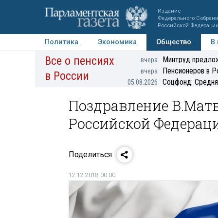
Издание
Федерального Собран
Российской Федераци
Политика
Экономика
Общество
В
Все о пенсиях
Фото
Авторы
Персоны
Мнения
Регионы
Минтруд предлож
вчера
Пенсионеров в Р
вчера
в России
Соцфонд: Средня
05.08.2026
Поздравление В.Мат
Российской Федерац
Поделиться
12.12.2018 00:00