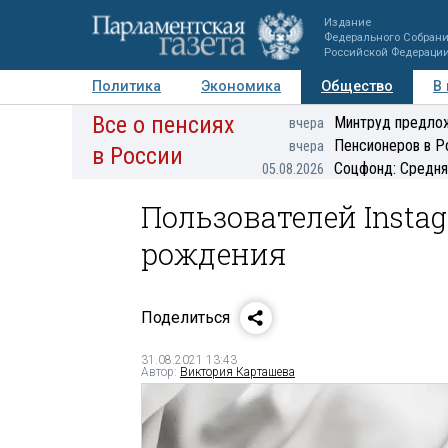
Издание
Федерального Собран
Российской Федераци
Политика
Экономика
Общество
В
Все о пенсиях
Фото
Авторы
Персоны
Мнения
Регионы
Минтруд предлож
вчера
Пенсионеров в Р
вчера
в России
Соцфонд: Средня
05.08.2026
Пользователей Insta
рождения
Поделиться
31.08.2021 13:43
Автор:
Виктория Карташева