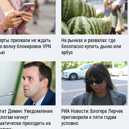
ерты призвали не ждать
На рынках и развалах: где
ю волну блокировок VPN
безопасно купить дыню или
ью
арбуз
тат Демин: Уведомления
РИА Новости: Блогера Лерчек
алогам начнут
приговорили к пяти годам
матически приходить на
условно