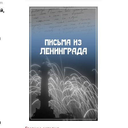
om
й,
я
я