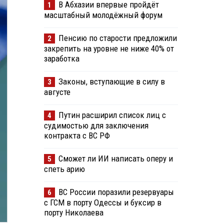
В Абхазии впервые пройдёт
1
масштабный молодёжный форум
Пенсию по старости предложили
2
закрепить на уровне не ниже 40% от
заработка
Законы, вступающие в силу в
3
августе
Путин расширил список лиц с
4
судимостью для заключения
контракта с ВС РФ
Сможет ли ИИ написать оперу и
5
спеть арию
ВС России поразили резервуары
6
с ГСМ в порту Одессы и буксир в
порту Николаева