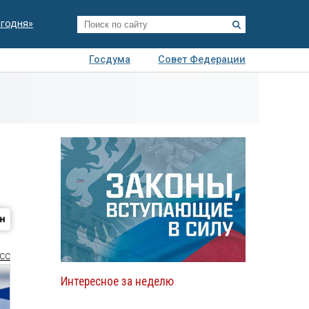
егодня»
Госдума
Совет Федерации
я
Авто
Недвижимость
Технологии
иза
СС
Интересное за неделю