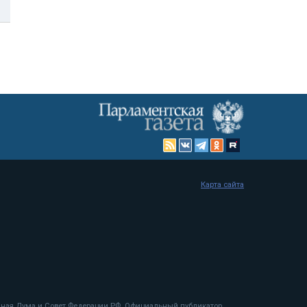
Карта сайта
енная Дума и Совет Федерации РФ. Официальный публикатор