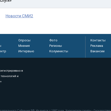
услуги»
Новости СМИ2
Опросы
Фото
Контакты
ы
Мнения
Регионы
Реклама
ентр
Интервью
Колумнисты
Вакансии
регистрировано в
 технологий и
8+
.
дерального Собрания РФ. Издается с 1997 года. Учредители газеты - Государств