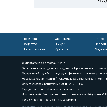
«Гос
Политика
Экономика
Видео
Общество
В мире
Персон
Происшествия
Культура
Медиац
© «Парламентская газета», 2026 г.
Электронное периодическое издание «Парламентская газета» за
Федеральной службе по надзору в сфере связи, информационных
массовых коммуникаций (Роскомнадзор) 05 августа 2011 года. 1
Свидетельство о регистрации Эл № ФС77-46097
Учредитель — АНО «Парламентская газета»
Исполняющий обязанности главного редактора — Абдуллаев М.Р
Тел.: +7 (495) 637–69–79 E-mail:
pg@pnp.ru
«Парламентская газета» - официальное еженедельное издание Фе