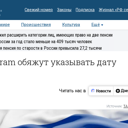
Свежий номер
Законы
Подписка
Журнал «РФ с
ия
и
 мире
Происшествия
Культура
Ещё
Медиацентр
Интервью
Колумнисты
Делова
ил расширить категории лиц, имеющих право на две пенсии
эксперт
оссии за год стало меньше на 409 тысяч человек
я пенсия по старости в России превысила 27,2 тысячи
gram обяжут указывать дату
Читать нас в
Источник:
ТА