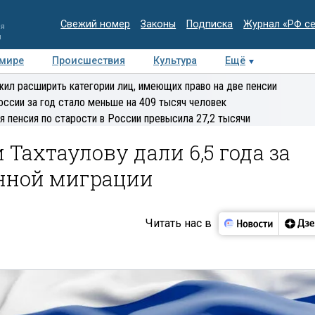
Свежий номер
Законы
Подписка
Журнал «РФ с
ия
и
 мире
Происшествия
Культура
Ещё
Медиацентр
Интервью
Колумнисты
Делова
ил расширить категории лиц, имеющих право на две пенсии
эксперт
оссии за год стало меньше на 409 тысяч человек
я пенсия по старости в России превысила 27,2 тысячи
Тахтаулову дали 6,5 года за
нной миграции
Читать нас в