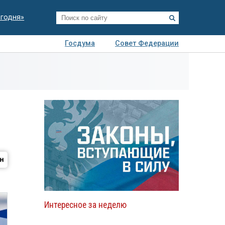
егодня»
Госдума
Совет Федерации
я
Авто
Недвижимость
Технологии
иза
Интересное за неделю