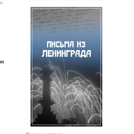
om
ии