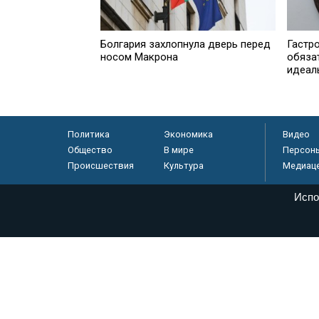
Болгария захлопнула дверь перед
Гастр
носом Макрона
обяза
идеал
Политика
Экономика
Видео
Общество
В мире
Персон
Происшествия
Культура
Медиац
Испо
© «Парламентская газета», 2026 г.
Электронное периодическое издание «Парламентская газета» за
Федеральной службе по надзору в сфере связи, информационных
массовых коммуникаций (Роскомнадзор) 05 августа 2011 года. 1
Свидетельство о регистрации Эл № ФС77-46097
Учредитель — АНО «Парламентская газета»
Исполняющий обязанности главного редактора — Абдуллаев М.Р
Тел.: +7 (495) 637–69–79 E-mail:
pg@pnp.ru