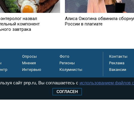
оэнтеролог назвал
Алиса Ожогина обвинила сборн
тельный компонент
России в плагиате
ьного завтрака
Опросы
Фото
Контакты
ы
Мнения
Регионы
Реклама
ентр
Интервью
Колумнисты
Вакансии
льзуя сайт pnp.ru, Вы соглашаетесь с
использованием файлов c
СОГЛАСЕН
регистрировано в
 технологий и
8+
.