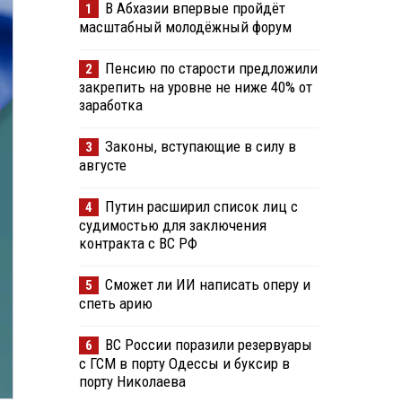
В Абхазии впервые пройдёт
1
масштабный молодёжный форум
Пенсию по старости предложили
2
закрепить на уровне не ниже 40% от
заработка
Законы, вступающие в силу в
3
августе
Путин расширил список лиц с
4
судимостью для заключения
контракта с ВС РФ
Сможет ли ИИ написать оперу и
5
спеть арию
ВС России поразили резервуары
6
с ГСМ в порту Одессы и буксир в
порту Николаева