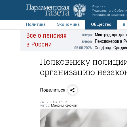
Издание
Федерального Собран
Российской Федераци
Политика
Экономика
Общество
В
Все о пенсиях
Фото
Авторы
Персоны
Мнения
Регионы
Минтруд предлож
вчера
Пенсионеров в Р
вчера
в России
Соцфонд: Средня
05.08.2026
Полковнику полиции 
организацию незако
Поделиться
24.12.2024 16:12
Автор:
Максим Крюков