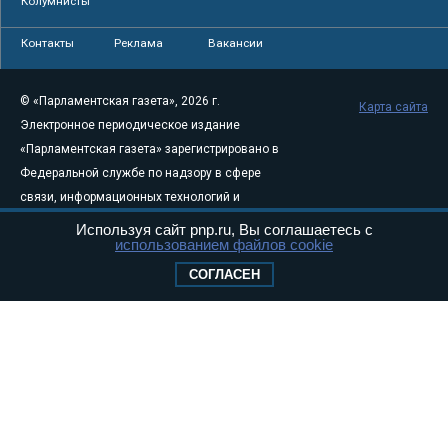
Колумнисты
Контакты
Реклама
Вакансии
© «Парламентская газета», 2026 г.
Карта сайта
Электронное периодическое издание
«Парламентская газета» зарегистрировано в
Федеральной службе по надзору в сфере
связи, информационных технологий и
массовых коммуникаций (Роскомнадзор) 05
Используя сайт pnp.ru, Вы соглашаетесь с
использованием файлов cookie
августа 2011 года. 18+
Свидетельство о регистрации Эл № ФС77-
СОГЛАСЕН
46097
Учредитель — АНО «Парламентская газета»
Исполняющий обязанности главного
редактора — Абдуллаев М.Р.
Тел.: +7 (495) 637–69–79 E-mail:
pg@pnp.ru
«Парламентская газета» - официальное еженедельное издание
Федерального Собрания РФ. Издается с 1997 года. Учредители