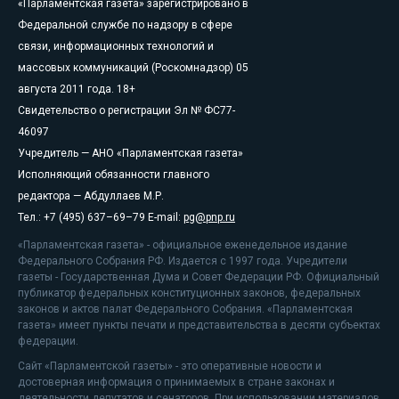
«Парламентская газета» зарегистрировано в
Федеральной службе по надзору в сфере
связи, информационных технологий и
массовых коммуникаций (Роскомнадзор) 05
августа 2011 года. 18+
Свидетельство о регистрации Эл № ФС77-
46097
Учредитель — АНО «Парламентская газета»
Исполняющий обязанности главного
редактора — Абдуллаев М.Р.
Тел.: +7 (495) 637–69–79 E-mail:
pg@pnp.ru
«Парламентская газета» - официальное еженедельное издание
Федерального Собрания РФ. Издается с 1997 года. Учредители
газеты - Государственная Дума и Совет Федерации РФ. Официальный
публикатор федеральных конституционных законов, федеральных
законов и актов палат Федерального Собрания. «Парламентская
газета» имеет пункты печати и представительства в десяти субъектах
федерации.
Сайт «Парламентской газеты» - это оперативные новости и
достоверная информация о принимаемых в стране законах и
деятельности депутатов и сенаторов. При использовании материалов