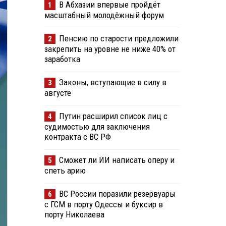
В Абхазии впервые пройдёт
1
масштабный молодёжный форум
Пенсию по старости предложили
2
закрепить на уровне не ниже 40% от
заработка
Законы, вступающие в силу в
3
августе
Путин расширил список лиц с
4
судимостью для заключения
контракта с ВС РФ
Сможет ли ИИ написать оперу и
5
спеть арию
ВС России поразили резервуары
6
с ГСМ в порту Одессы и буксир в
порту Николаева