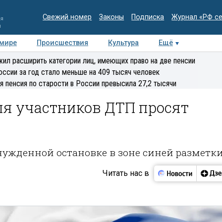
Свежий номер
Законы
Подписка
Журнал «РФ с
ия
и
 мире
Происшествия
Культура
Ещё
Медиацентр
Интервью
Колумнисты
Делова
ил расширить категории лиц, имеющих право на две пенсии
эксперт
оссии за год стало меньше на 409 тысяч человек
я пенсия по старости в России превысила 27,2 тысячи
ля участников ДТП просят
ынужденной остановке в зоне синей разметк
Читать нас в