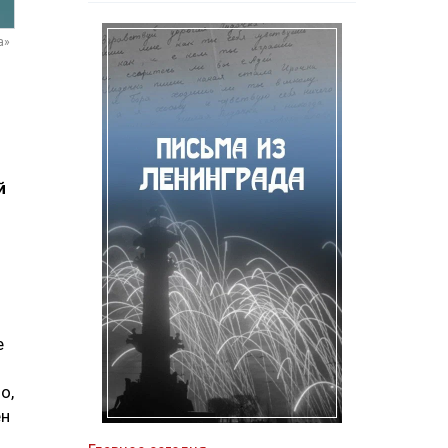
а»
й
е
о,
ен