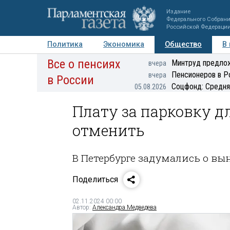
Издание
Федерального Собран
Российской Федераци
Политика
Экономика
Общество
В
Все о пенсиях
Фото
Авторы
Персоны
Мнения
Регионы
Минтруд предлож
вчера
Пенсионеров в Р
вчера
в России
Соцфонд: Средня
05.08.2026
Плату за парковку д
отменить
В Петербурге задумались о в
Поделиться
02.11.2024 00:00
Автор:
Александра Медведева