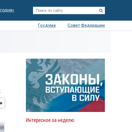
егодня»
Госдума
Совет Федерации
я
Авто
Недвижимость
Технологии
иза
и
Интересное за неделю