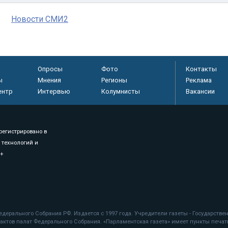
Новости СМИ2
Опросы
Фото
Контакты
ы
Мнения
Регионы
Реклама
ентр
Интервью
Колумнисты
Вакансии
регистрировано в
 технологий и
8+
.
дерального Собрания РФ. Издается с 1997 года. Учредители газеты - Государств
ктов палат Федерального Собрания. «Парламентская газета» имеет пункты печати