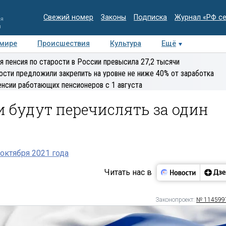
Свежий номер
Законы
Подписка
Журнал «РФ с
ия
и
 мире
Происшествия
Культура
Ещё
Медиацентр
Интервью
Колумнисты
Делова
я пенсия по старости в России превысила 27,2 тысячи
эксперт
ости предложили закрепить на уровне не ниже 40% от заработка
енсии работающих пенсионеров с 1 августа
и будут перечислять за один
октября 2021 года
Читать нас в
Законопроект:
№ 114599