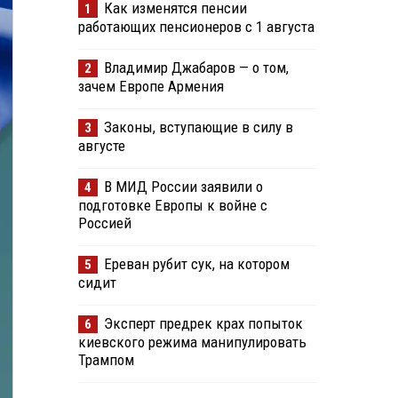
Как изменятся пенсии
1
работающих пенсионеров с 1 августа
Владимир Джабаров — о том,
2
зачем Европе Армения
Законы, вступающие в силу в
3
августе
В МИД России заявили о
4
подготовке Европы к войне с
Россией
Ереван рубит сук, на котором
5
сидит
Эксперт предрек крах попыток
6
киевского режима манипулировать
Трампом