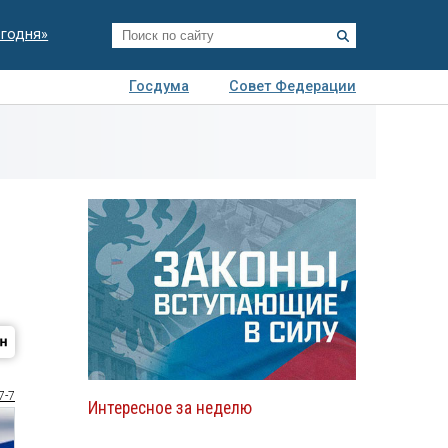
егодня»
Госдума
Совет Федерации
я
Авто
Недвижимость
Технологии
иза
7-7
Интересное за неделю