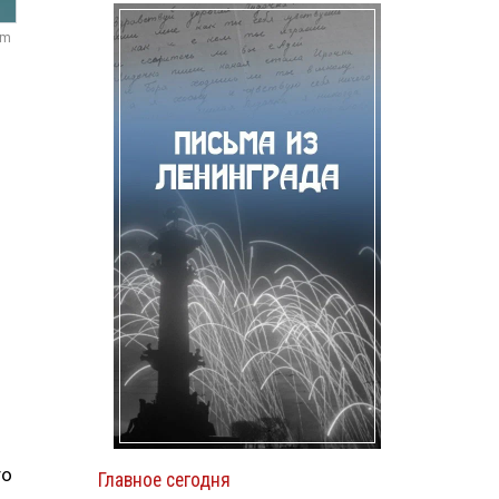
om
то
Главное сегодня