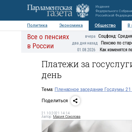
Издание
Федерального Собран
Российской Федераци
Политика
Экономика
Общество
В
Все о пенсиях
Фото
Авторы
Персоны
Мнения
Регионы
Соцфонд: Средня
вчера
Пенсию по стар
два дня назад
в России
Как изменятся п
01.08.2026
Платежи за госуслуг
день
Тема:
Пленарное заседание Госдумы 21 
Поделиться
21.10.2021 14:14
Автор:
Мария Соколова