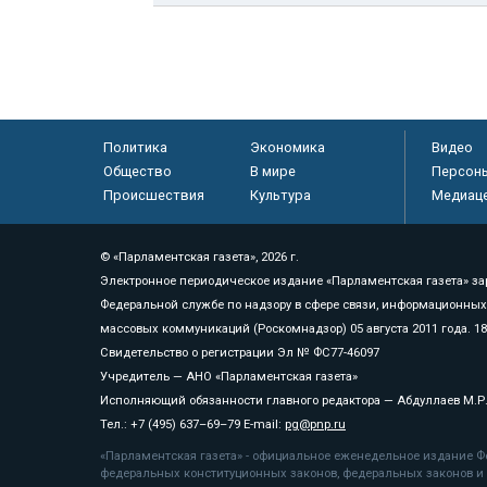
Политика
Экономика
Видео
Общество
В мире
Персон
Происшествия
Культура
Медиац
© «Парламентская газета», 2026 г.
Электронное периодическое издание «Парламентская газета» за
Федеральной службе по надзору в сфере связи, информационных
массовых коммуникаций (Роскомнадзор) 05 августа 2011 года. 1
Свидетельство о регистрации Эл № ФС77-46097
Учредитель — АНО «Парламентская газета»
Исполняющий обязанности главного редактора — Абдуллаев М.Р
Тел.: +7 (495) 637–69–79 E-mail:
pg@pnp.ru
«Парламентская газета» - официальное еженедельное издание Фе
федеральных конституционных законов, федеральных законов и а