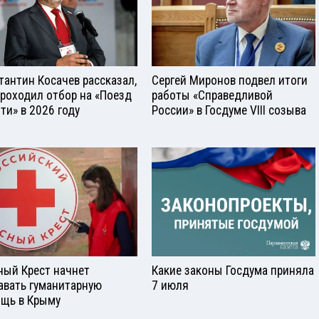
тантин Косачев рассказал,
Сергей Миронов подвел итоги
проходил отбор на «Поезд
работы «Справедливой
ти» в 2026 году
России» в Госдуме VIII созыва
ный Крест начнет
Какие законы Госдума приняла
авать гуманитарную
7 июля
щь в Крыму