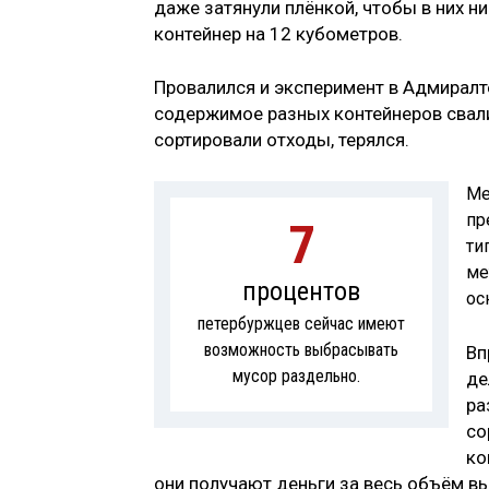
даже затянули плёнкой, чтобы в них н
контейнер на 12 кубометров.
Провалился и эксперимент в Адмиралт
содержимое разных контейнеров свали
сортировали отходы, терялся.
Ме
пр
7
ти
ме
процентов
ос
петербуржцев сейчас имеют
возможность выбрасывать
Вп
мусор раздельно.
де
ра
со
ко
они получают деньги за весь объём в