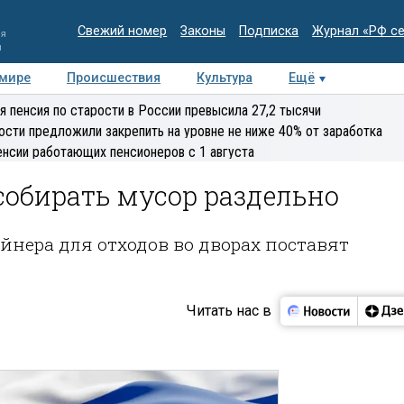
Свежий номер
Законы
Подписка
Журнал «РФ с
ия
и
 мире
Происшествия
Культура
Ещё
Медиацентр
Интервью
Колумнисты
Делова
я пенсия по старости в России превысила 27,2 тысячи
эксперт
ости предложили закрепить на уровне не ниже 40% от заработка
енсии работающих пенсионеров с 1 августа
собирать мусор раздельно
йнера для отходов во дворах поставят
Читать нас в