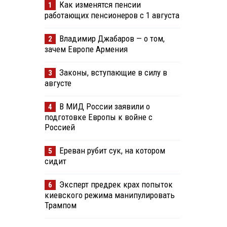
Как изменятся пенсии
1
работающих пенсионеров с 1 августа
Владимир Джабаров — о том,
2
зачем Европе Армения
Законы, вступающие в силу в
3
августе
В МИД России заявили о
4
подготовке Европы к войне с
Россией
Ереван рубит сук, на котором
5
сидит
Эксперт предрек крах попыток
6
киевского режима манипулировать
Трампом