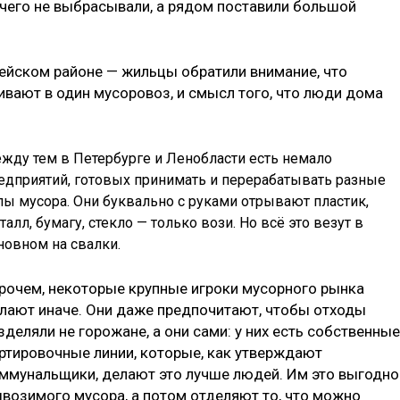
ичего не выбрасывали, а рядом поставили большой
ейском районе — жильцы обратили внимание, что
вают в один мусоровоз, и смысл того, что люди дома
жду тем в Петербурге и Ленобласти есть немало
едприятий, готовых принимать и перерабатывать разные
пы мусора. Они буквально с руками отрывают пластик,
талл, бумагу, стекло — только вози. Но всё это везут в
новном на свалки.
рочем, некоторые крупные игроки мусорного рынка
лают иначе. Они даже предпочитают, чтобы отходы
зделяли не горожане, а они сами: у них есть собственные
ртировочные линии, которые, как утверждают
ммунальщики, делают это лучше людей. Им это выгодно
ывозимого мусора, а потом отделяют то, что можно