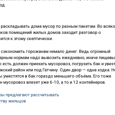
од.
 раскладывать дома мусор по разным пакетам. Во всяк
ников помещений жилых домов заходит разговор о
ится к этому скептически.
 сэкономить горожанам немало денег. Ведь огромный
итарным нормам надо вывозить ежедневно, иначе пищев
о есть должен приехать мусоровоз, погрузить бак и увез
жский район или под Гатчину. Один двор — одна ходка. Н
ы уместятся в бак гораздо меньшего объёма. Его тоже
 мусоровоз влезет уже 6-10, а то и 12 контейнеров.
фы предлагают рассчитывать
ству жильцов