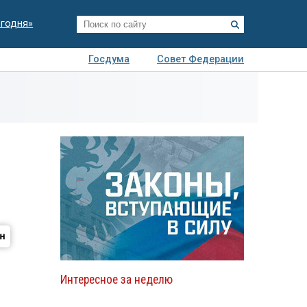
егодня»
Госдума
Совет Федерации
я
Авто
Недвижимость
Технологии
иза
Интересное за неделю