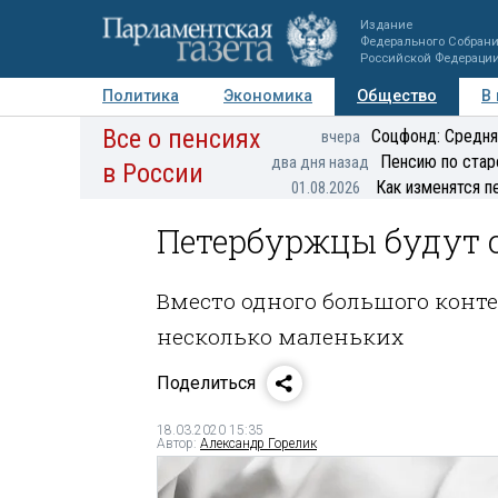
Издание
Федерального Собран
Российской Федераци
Политика
Экономика
Общество
В
Все о пенсиях
Фото
Авторы
Персоны
Мнения
Регионы
Соцфонд: Средня
вчера
Пенсию по стар
два дня назад
в России
Как изменятся п
01.08.2026
Петербуржцы будут 
Вместо одного большого конте
несколько маленьких
Поделиться
18.03.2020 15:35
Автор:
Александр Горелик