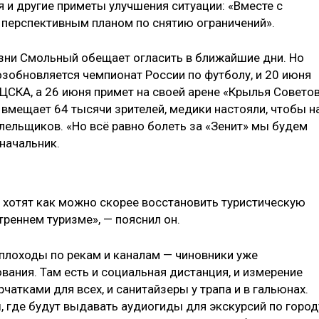
я и другие приметы улучшения ситуации: «Вместе с
перспективным планом по снятию ограничений».
зни Смольный обещает огласить в ближайшие дни. Но
озобновляется чемпионат России по футболу, и 20 июня
 ЦСКА, а 26 июня примет на своей арене «Крылья Советов
 вмещает 64 тысячи зрителей, медики настояли, чтобы н
лельщиков. «Но всё равно болеть за «Зенит» мы будем
начальник.
м хотят как можно скорее восстановить туристическую
треннем туризме», — пояснил он.
еплоходы по рекам и каналам — чиновники уже
вания. Там есть и социальная дистанция, и измерение
чатками для всех, и санитайзеры у трапа и в гальюнах.
где будут выдавать аудиогиды для экскурсий по город