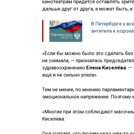
кинотеатрам придётся оставлять зрите
дальше друг от друга, а может быть, 
В Петербурге у вс
антитела к корон
«Если бы можно было это сделать без 
не снимала, — призналась председате
здравоохранению
Елена Киселёва
. —
ещё и не сильно упала».
Тем не менее, по мнению парламентар
эмоциональное напряжение. Поэтому мн
«Многие при этом соблюдают масочный
Киселёва.
Она считает, что людям надо чем-то за