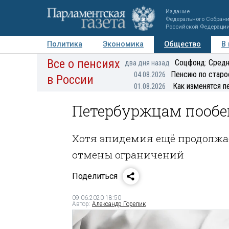
Издание
Федерального Собран
Российской Федераци
Политика
Экономика
Общество
В
Все о пенсиях
Фото
Авторы
Персоны
Мнения
Регионы
Соцфонд: Средн
два дня назад
Пенсию по старо
04.08.2026
в России
Как изменятся п
01.08.2026
Петербуржцам пообе
Хотя эпидемия ещё продолжае
отмены ограничений
Поделиться
09.06.2020 18:50
Автор:
Александр Горелик