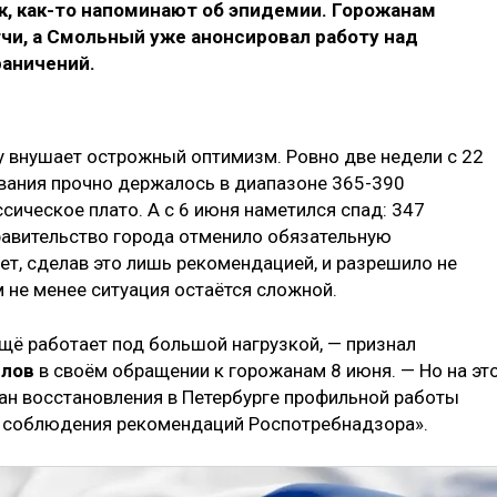
к, как-то напоминают об эпидемии. Горожанам
и, а Смольный уже анонсировал работу над
аничений.
у внушает острожный оптимизм. Ровно две недели с 22
вания прочно держалось в диапазоне 365-390
сическое плато. А с 6 июня наметился спад: 347
правительство города отменило обязательную
т, сделав это лишь рекомендацией, и разрешило не
м не менее ситуация остаётся сложной.
щё работает под большой нагрузкой, — признал
глов
в своём обращении к горожанам 8 июня. — Но на эт
ан восстановления в Петербурге профильной работы
и соблюдения рекомендаций Роспотребнадзора».