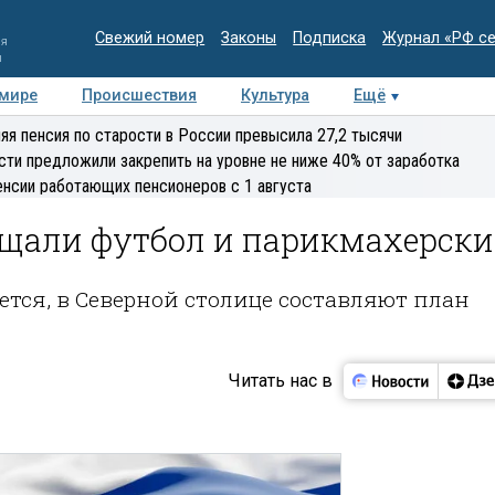
Свежий номер
Законы
Подписка
Журнал «РФ с
ия
и
 мире
Происшествия
Культура
Ещё
Медиацентр
Интервью
Колумнисты
Делова
яя пенсия по старости в России превысила 27,2 тысячи
эксперт
сти предложили закрепить на уровне не ниже 40% от заработка
енсии работающих пенсионеров с 1 августа
щали футбол и парикмахерски
тся, в Северной столице составляют план
Читать нас в