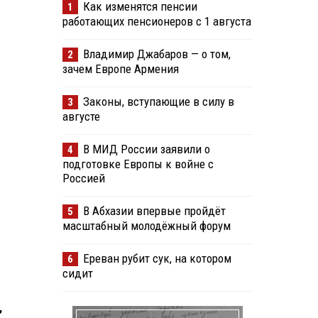
Как изменятся пенсии
1
работающих пенсионеров с 1 августа
Владимир Джабаров — о том,
2
зачем Европе Армения
Законы, вступающие в силу в
3
августе
В МИД России заявили о
4
подготовке Европы к войне с
Россией
В Абхазии впервые пройдёт
5
масштабный молодёжный форум
Ереван рубит сук, на котором
6
сидит
,