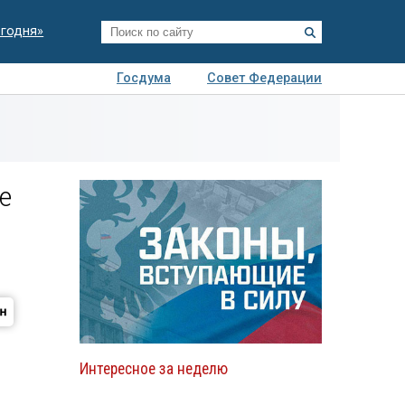
егодня»
Госдума
Совет Федерации
я
Авто
Недвижимость
Технологии
иза
е
Интересное за неделю