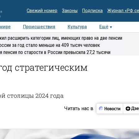
Свежий номер
Законы
Подписка
Журнал «РФ с
ия
и
 мире
Происшествия
Культура
Ещё
Медиацентр
Интервью
Колумнисты
Делова
ил расширить категории лиц, имеющих право на две пенсии
эксперт
оссии за год стало меньше на 409 тысяч человек
я пенсия по старости в России превысила 27,2 тысячи
год стратегическим
й столицы 2024 года
Читать нас в