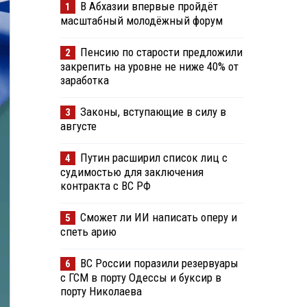
В Абхазии впервые пройдёт
1
масштабный молодёжный форум
Пенсию по старости предложили
2
закрепить на уровне не ниже 40% от
заработка
Законы, вступающие в силу в
3
августе
Путин расширил список лиц с
4
судимостью для заключения
контракта с ВС РФ
Сможет ли ИИ написать оперу и
5
спеть арию
ВС России поразили резервуары
6
с ГСМ в порту Одессы и буксир в
порту Николаева