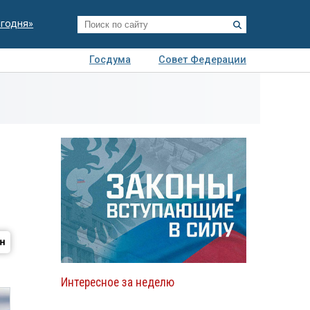
егодня»
Госдума
Совет Федерации
я
Авто
Недвижимость
Технологии
иза
Интересное за неделю