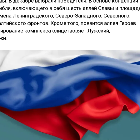
вы. В декабре выбрали победителя. В основе концепции
мбля, включающего в себя шесть аллей Славы и площад
мена Ленинградского, Северо-Западного, Северного,
алтийского фронтов. Кроме того, появится аллея Героев
нирование комплекса олицетворяет Лужский,
жи.