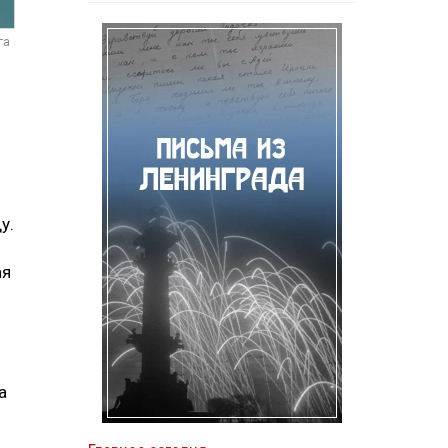
га
у.
ая
а