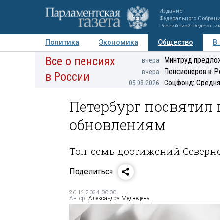
Издание
Федерального Собран
Российской Федераци
Политика
Экономика
Общество
В
Все о пенсиях
Фото
Авторы
Персоны
Мнения
Регионы
Минтруд предлож
вчера
Пенсионеров в Р
вчера
в России
Соцфонд: Средня
05.08.2026
Петербург посвятил 
обновлениям
Топ-семь достижений Северно
Поделиться
26.12.2024 00:00
Автор:
Александра Медведева