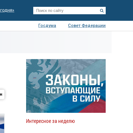
егодня»
Госдума
Совет Федерации
я
Авто
Недвижимость
Технологии
иза
Интересное за неделю