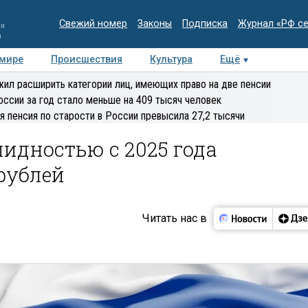
Свежий номер
Законы
Подписка
Журнал «РФ с
ия
и
 мире
Происшествия
Культура
Ещё
Медиацентр
Интервью
Колумнисты
Делова
ил расширить категории лиц, имеющих право на две пенсии
эксперт
оссии за год стало меньше на 409 тысяч человек
я пенсия по старости в России превысила 27,2 тысячи
лидностью с 2025 года
рублей
Читать нас в