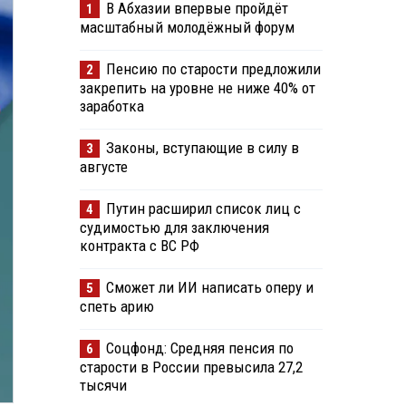
В Абхазии впервые пройдёт
1
масштабный молодёжный форум
Пенсию по старости предложили
2
закрепить на уровне не ниже 40% от
заработка
Законы, вступающие в силу в
3
августе
Путин расширил список лиц с
4
судимостью для заключения
контракта с ВС РФ
Сможет ли ИИ написать оперу и
5
спеть арию
Соцфонд: Средняя пенсия по
6
старости в России превысила 27,2
тысячи