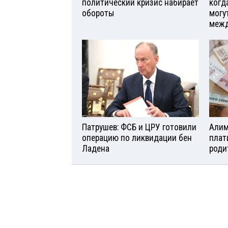
политический кризис набирает
когд
обороты
могу
межд
Патрушев: ФСБ и ЦРУ готовили
Алим
операцию по ликвидации бен
плат
Ладена
роди