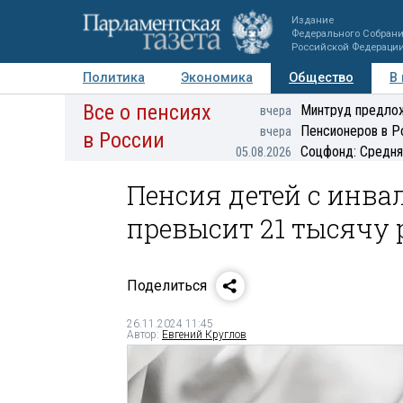
Издание
Федерального Собран
Российской Федераци
Политика
Экономика
Общество
В
Все о пенсиях
Фото
Авторы
Персоны
Мнения
Регионы
Минтруд предлож
вчера
Пенсионеров в Р
вчера
в России
Соцфонд: Средня
05.08.2026
Пенсия детей с инва
превысит 21 тысячу 
Поделиться
26.11.2024 11:45
Автор:
Евгений Круглов