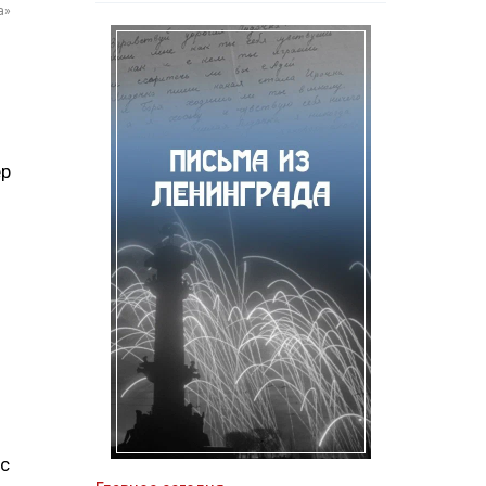
а»
ер
 с