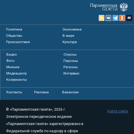
Политика
Экономика
Общество
В мире
Происшествия
Культура
Видео
Опросы
Фото
Персоны
Мнения
Регионы
Медиацентр
Интервью
Колумнисты
Контакты
Реклама
Вакансии
© «Парламентская газета», 2026 г.
Карта сайта
Электронное периодическое издание
«Парламентская газета» зарегистрировано в
Федеральной службе по надзору в сфере