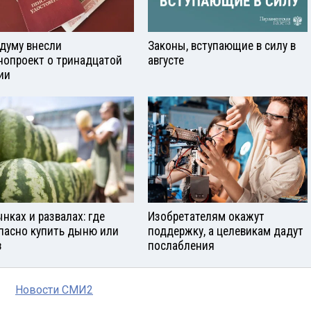
сдуму внесли
Законы, вступающие в силу в
нопроект о тринадцатой
августе
ии
ынках и развалах: где
Изобретателям окажут
пасно купить дыню или
поддержку, а целевикам дадут
з
послабления
Новости СМИ2