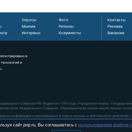
Опросы
Фото
Контакты
ы
Мнения
Регионы
Реклама
ентр
Интервью
Колумнисты
Вакансии
регистрировано в
 технологий и
8+
.
дерального Собрания РФ. Издается с 1997 года. Учредители газеты - Государств
ктов палат Федерального Собрания. «Парламентская газета» имеет пункты печати
оверная информация о принимаемых в стране законах и деятельности депутатов и
льзуя сайт pnp.ru, Вы соглашаетесь с
использованием файлов c
ехнологии