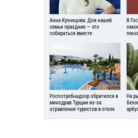
Анна Кузнецова: Для нашей
В Го
семьи праздник — это
зако
собираться вместе
пенс
Роспотребнадзор обратился в
На р
минздрав Турции из-за
безо
отравления туристов в отеле
арбу