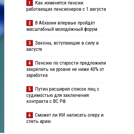
Как изменятся пенсии
1
работающих пенсионеров с 1 августа
В Абхазии впервые пройдёт
2
масштабный молодёжный форум
Законы, вступающие в силу в
3
августе
Пенсию по старости предложили
4
закрепить на уровне не ниже 40% от
заработка
Путин расширил список лиц с
5
судимостью для заключения
контракта с ВС РФ
Сможет ли ИИ написать оперу и
6
спеть арию