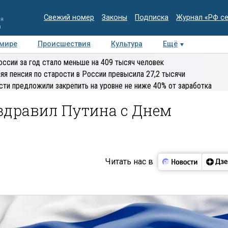
Свежий номер
Законы
Подписка
Журнал «РФ с
ия
и
 мире
Происшествия
Культура
Ещё
Медиацентр
Интервью
Колумнисты
Делова
оссии за год стало меньше на 409 тысяч человек
эксперт
яя пенсия по старости в России превысила 27,2 тысячи
сти предложили закрепить на уровне не ниже 40% от заработка
здравил Путина с Днем
Читать нас в