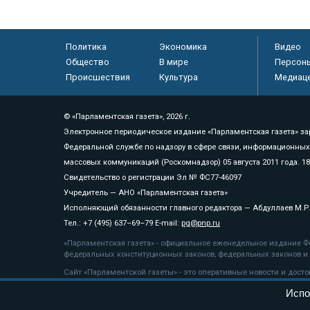
Политика
Экономика
Видео
Общество
В мире
Персон
Происшествия
Культура
Медиац
© «Парламентская газета», 2026 г.
Электронное периодическое издание «Парламентская газета» за
Федеральной службе по надзору в сфере связи, информационных
массовых коммуникаций (Роскомнадзор) 05 августа 2011 года. 1
Свидетельство о регистрации Эл № ФС77-46097
Учредитель — АНО «Парламентская газета»
Исполняющий обязанности главного редактора — Абдуллаев М.Р
Тел.: +7 (495) 637–69–79 E-mail:
pg@pnp.ru
«Парламентская газета» - официальное еженедельное издание Фе
федеральных конституционных законов, федеральных законов и а
Сайт «Парламентской газеты» - это оперативные новости и дост
«Парламентской газеты» активная ссылка на pnp.ru обязательна.
Испо
На информационном ресурсе применяются
рекомендательные т