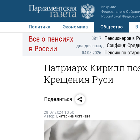
Издание
Федерального Собран
Российской Федераци
Политика
Экономика
Общество
В
Все о пенсиях
Фото
Авторы
Персоны
Мнения
Регионы
Пенсионеров в Р
08:17
Соцфонд: Средн
два дня назад
в России
Пенсию по старо
04.08.2026
Патриарх Кирилл по
Крещения Руси
Поделиться
28.07.2024 10:50
Автор:
Екатерина Логачева