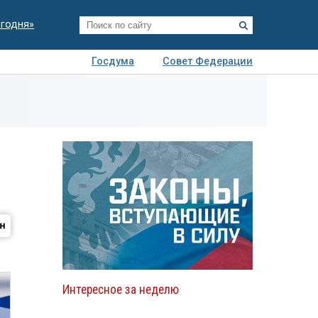
егодня»
Госдума
Совет Федерации
я
Авто
Недвижимость
Технологии
иза
Интересное за неделю