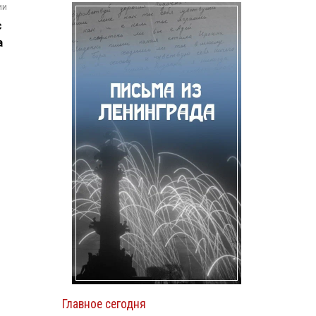
ии
с
а
Главное сегодня