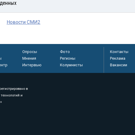
денных
Новости СМИ2
Опросы
Фото
Контакты
ы
Мнения
Регионы
Реклама
ентр
Интервью
Колумнисты
Вакансии
регистрировано в
 технологий и
8+
.