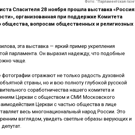
Фото: "Парламентская газе
иста Спасителя 28 ноября прошла выставка «Россия
ости», организованная при поддержке Комитета
о общества, вопросам общественных и религиозных
илова, эта выставка — яркий пример укрепления
той парламента. Он выразил надежду, что подобные
ожно чаще.
е фотографии отражают не только радость духовной
объятной страны, но и всю полноту глубокой русской
вительного соработничества нашего комитета и
шениям Церкви с обществом и СМИ Московского
взаимодействия Церкви с частью общества в лице
тавляет весь многонациональный народ России. Это
кренним взглядом, увидеть светлые образы верующих и
 депутат.