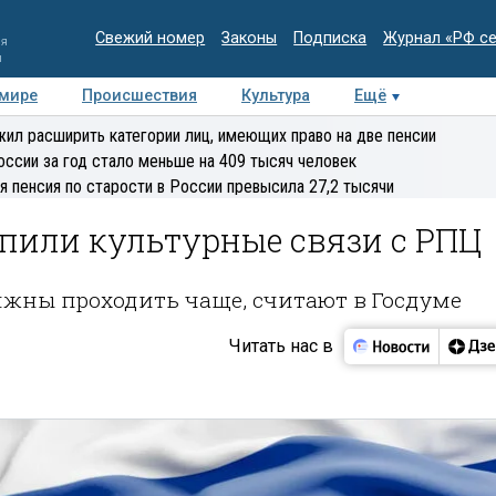
Свежий номер
Законы
Подписка
Журнал «РФ с
ия
и
 мире
Происшествия
Культура
Ещё
Медиацентр
Интервью
Колумнисты
Делова
ил расширить категории лиц, имеющих право на две пенсии
эксперт
оссии за год стало меньше на 409 тысяч человек
я пенсия по старости в России превысила 27,2 тысячи
пили культурные связи с РПЦ
жны проходить чаще, считают в Госдуме
Читать нас в