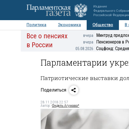
Издание
Федерального Собран
Российской Федераци
Политика
Экономика
Общество
В
Все о пенсиях
Фото
Авторы
Персоны
Мнения
Регионы
Минтруд предлож
вчера
Пенсионеров в Р
вчера
в России
Соцфонд: Средня
05.08.2026
Парламентарии укре
Патриотические выставки дол
Поделиться
28.11.2018 22:57
Автор:
Фидель Агумава*