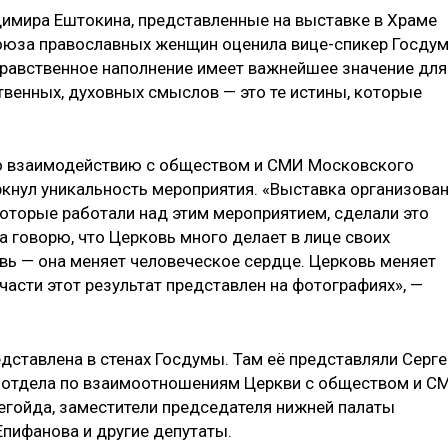
имира Ештокина, представленные на выставке в Храме
Союза православных женщин оценила вице-спикер Госду
-нравственное наполнение имеет важнейшее значение для
твенных, духовных смыслов — это те истины, которые
о взаимодействию с обществом и СМИ Московского
кнул уникальность мероприятия. «Выставка организова
оторые работали над этим мероприятием, сделали это
да говорю, что Церковь много делает в лице своих
ковь — она меняет человеческое сердце. Церковь меняет
части этот результат представлен на фотографиях», —
дставлена в стенах Госдумы. Там её представляли Серге
о отдела по взаимоотношениям Церкви с обществом и С
егойда, заместители председателя нижней палаты
Епифанова и другие депутаты.