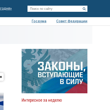
егодня»
Госдума
Совет Федерации
я
Авто
Недвижимость
Технологии
иза
Интересное за неделю