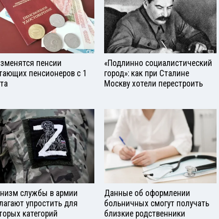
изменятся пенсии
«Подлинно социалистический
тающих пенсионеров с 1
город»: как при Сталине
ста
Москву хотели перестроить
низм службы в армии
Данные об оформлении
лагают упростить для
больничных смогут получать
торых категорий
близкие родственники