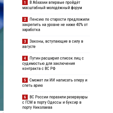
В Абхазии впервые пройдёт
1
масштабный молодёжный форум
Пенсию по старости предложили
2
закрепить на уровне не ниже 40% от
заработка
Законы, вступающие в силу в
3
августе
Путин расширил список лиц с
4
судимостью для заключения
контракта с ВС РФ
Сможет ли ИИ написать оперу и
5
спеть арию
ВС России поразили резервуары
6
с ГСМ в порту Одессы и буксир в
порту Николаева