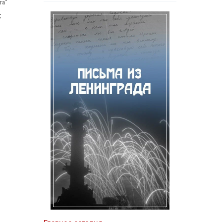
та"
: