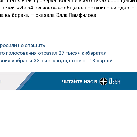
я тщательная проверка. Больше всего таких сообщений 
астей. «Из 54 регионов вообще не поступило ни одного
а выборах», — сказала Элла Памфилова.
просили не спешить
го голосования отразил 27 тысяч кибератак
ания избраны 33 тыс. кандидатов от 13 партий