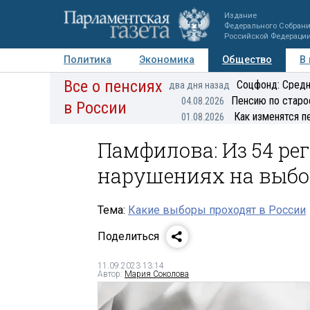
Издание
Федерального Собран
Российской Федераци
Политика
Экономика
Общество
В
Все о пенсиях
Фото
Авторы
Персоны
Мнения
Регионы
Соцфонд: Средн
два дня назад
Пенсию по старо
04.08.2026
в России
Как изменятся п
01.08.2026
Памфилова: Из 54 ре
нарушениях на выбо
Тема:
Какие выборы проходят в России
Поделиться
11.09.2023 13:14
Автор:
Мария Соколова