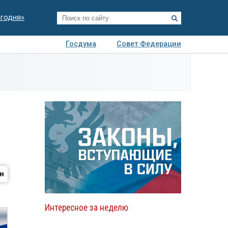
егодня»
Госдума
Совет Федерации
я
Авто
Недвижимость
Технологии
иза
Интересное за неделю