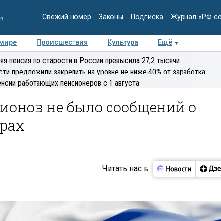
Свежий номер
Законы
Подписка
Журнал «РФ с
ия
и
 мире
Происшествия
Культура
Ещё
Медиацентр
Интервью
Колумнисты
Делова
яя пенсия по старости в России превысила 27,2 тысячи
эксперт
сти предложили закрепить на уровне не ниже 40% от заработка
енсии работающих пенсионеров с 1 августа
гионов не было сообщений о
рах
Читать нас в