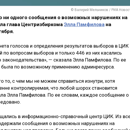
© Валерий Мельников / РИА Новос
ло ни одного сообщения о возможных нарушениях на
ала глава Центризбиркома
Элла Памфилова
на
тября.
счета голосов и определения результатов выборов в ЦИК
й по вопросам выборов и только 446 из них касались
законодательства», — сказала Элла Памфилова. По ее
й была по возможному применению админресурса.
то то, с чем мы не можем справиться изнутри, хотя
ренне контролируемая, что любой шорох становится
ла Элла Памфилова. По ее словам, каждое сообщение о
ледовано.
ащались в информационно-справочный центр ЦИК. Из вс
одержали сообщения о возможных нарушениях на