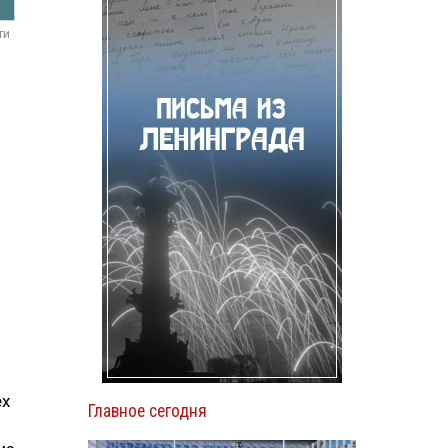
ти
ех
Главное сегодня