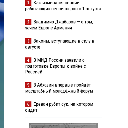
Как изменятся пенсии
1
работающих пенсионеров с 1 августа
Владимир Джабаров — о том,
2
зачем Европе Армения
Законы, вступающие в силу в
3
августе
В МИД России заявили о
4
подготовке Европы к войне с
Россией
В Абхазии впервые пройдёт
5
масштабный молодёжный форум
Ереван рубит сук, на котором
6
сидит