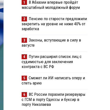
В Абхазии впервые пройдёт
1
масштабный молодёжный форум
Пенсию по старости предложили
2
закрепить на уровне не ниже 40% от
заработка
Законы, вступающие в силу в
3
августе
Путин расширил список лиц с
4
судимостью для заключения
контракта с ВС РФ
Сможет ли ИИ написать оперу и
5
спеть арию
ВС России поразили резервуары
6
с ГСМ в порту Одессы и буксир в
порту Николаева