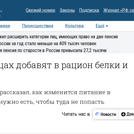
Свежий номер
Законы
Подписка
Журнал «РФ с
ия
и
 мире
Происшествия
Культура
Ещё
Медиацентр
Интервью
Колумнисты
Делова
ил расширить категории лиц, имеющих право на две пенсии
эксперт
оссии за год стало меньше на 409 тысяч человек
я пенсия по старости в России превысила 27,2 тысячи
ах добавят в рацион белки и
рассказал, как изменится питание в
ужно есть, чтобы туда не попасть
Читать нас в