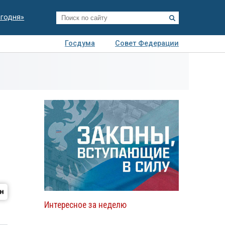
егодня»
Госдума
Совет Федерации
я
Авто
Недвижимость
Технологии
иза
Интересное за неделю