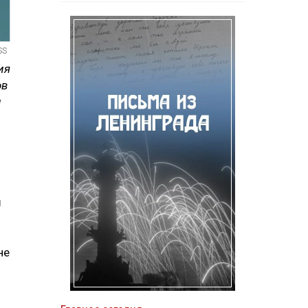
SS
ия
ов
и
ш
не