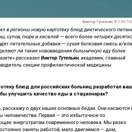
Виктор Тутельян
© ITAR-TA
ил в регионы новую картотеку блюд диетического питан
аш, супов, пюре и киселей — всего более четырёх десятк
одят питательные добавки — сухая белковая смесь и/ил
елают ли такие нововведения больничную еду более
газете» рассказал
Виктор Тутельян
, академик, главный
оводитель секции профилактической медицины
тотеку блюд для российских больниц разработал ва
обы улучшить качество еды в стационарах?
о, расскажу о двух наших основных бедах. Они касаются 
ы человечества. Первая — это избыточное по
ующее энерготратам современного человека. Мы резко
остоянно заняты работой, мало двигаемся — дом,