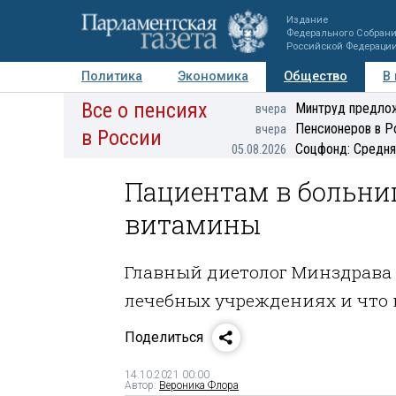
Издание
Федерального Собран
Российской Федераци
Политика
Экономика
Общество
В
Все о пенсиях
Фото
Авторы
Персоны
Мнения
Регионы
Минтруд предлож
вчера
Пенсионеров в Р
вчера
в России
Соцфонд: Средня
05.08.2026
Пациентам в больниц
витамины
Главный диетолог Минздрава 
лечебных учреждениях и что н
Поделиться
14.10.2021 00:00
Автор:
Вероника Флора