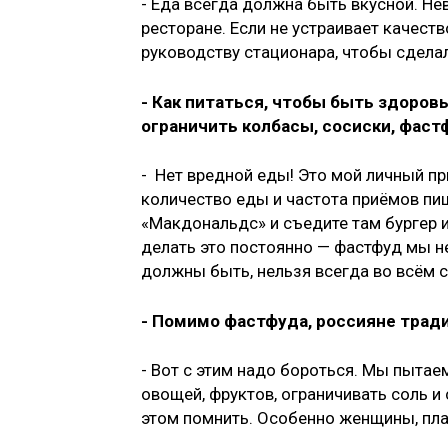
- Еда всегда должна быть вкусной. Нев
ресторане. Если не устраивает качеств
руководству стационара, чтобы сдела
- Как питаться, чтобы быть здоров
ограничить колбасы, сосиски, фаст
- Нет вредной еды! Это мой личный пр
количество еды и частота приёмов пищ
«Макдональдс» и съедите там бургер и
делать это постоянно — фастфуд мы не
должны быть, нельзя всегда во всём 
- Помимо фастфуда, россияне трад
- Вот с этим надо бороться. Мы пытае
овощей, фруктов, ограничивать соль и
этом помнить. Особенно женщины, пл