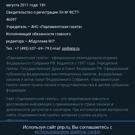
августа 2011 года. 18+
Свидетельство о регистрации Эл № ФС77-
46097
Учредитель — АНО «Парламентская газета»
Исполняющий обязанности главного
редактора — Абдуллаев М.Р.
Тел.: +7 (495) 637–69–79 E-mail:
pg@pnp.ru
«Парламентская газета» - официальное еженедельное издание
Федерального Собрания РФ. Издается с 1997 года. Учредители
газеты - Государственная Дума и Совет Федерации РФ. Официальный
публикатор федеральных конституционных законов, федеральных
законов и актов палат Федерального Собрания. «Парламентская
газета» имеет пункты печати и представительства в десяти субъектах
федерации.
Сайт «Парламентской газеты» - это оперативные новости и
достоверная информация о принимаемых в стране законах и
деятельности депутатов и сенаторов. При использовании материалов
сайта «Парламентской газеты» активная ссылка на pnp.ru
обязательна.
Используя сайт pnp.ru, Вы соглашаетесь с
На информационном ресурсе применяются
рекомендательные
использованием файлов cookie
технологии