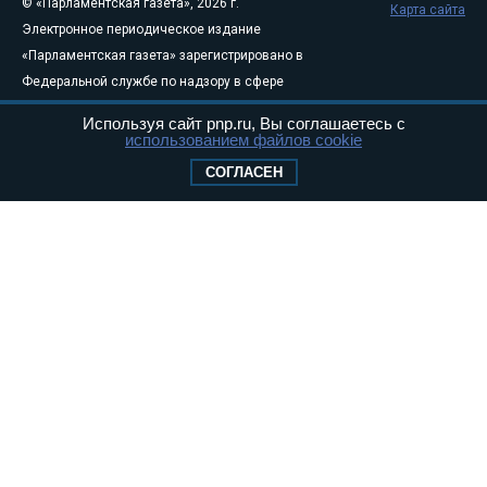
© «Парламентская газета», 2026 г.
Карта сайта
Электронное периодическое издание
«Парламентская газета» зарегистрировано в
Федеральной службе по надзору в сфере
связи, информационных технологий и
Используя сайт pnp.ru, Вы соглашаетесь с
массовых коммуникаций (Роскомнадзор) 05
использованием файлов cookie
августа 2011 года. 18+
СОГЛАСЕН
Свидетельство о регистрации Эл № ФС77-
46097
Учредитель — АНО «Парламентская газета»
Исполняющий обязанности главного
редактора — Абдуллаев М.Р.
Тел.: +7 (495) 637–69–79 E-mail:
pg@pnp.ru
«Парламентская газета» - официальное еженедельное издание
Федерального Собрания РФ. Издается с 1997 года. Учредители
газеты - Государственная Дума и Совет Федерации РФ. Официальный
публикатор федеральных конституционных законов, федеральных
законов и актов палат Федерального Собрания. «Парламентская
газета» имеет пункты печати и представительства в десяти субъектах
федерации.