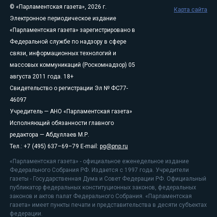
© «Парламентская газета», 2026 г.
Карта сайта
Электронное периодическое издание
«Парламентская газета» зарегистрировано в
Федеральной службе по надзору в сфере
связи, информационных технологий и
массовых коммуникаций (Роскомнадзор) 05
августа 2011 года. 18+
Свидетельство о регистрации Эл № ФС77-
46097
Учредитель — АНО «Парламентская газета»
Исполняющий обязанности главного
редактора — Абдуллаев М.Р.
Тел.: +7 (495) 637–69–79 E-mail:
pg@pnp.ru
«Парламентская газета» - официальное еженедельное издание
Федерального Собрания РФ. Издается с 1997 года. Учредители
газеты - Государственная Дума и Совет Федерации РФ. Официальный
публикатор федеральных конституционных законов, федеральных
законов и актов палат Федерального Собрания. «Парламентская
газета» имеет пункты печати и представительства в десяти субъектах
федерации.