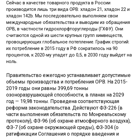
Сейчас в качестве товарного продукта в России
производится лишь три вида ОРВ: хладон 21, хладон 22 и
хладон 142b. Мы последовательно выполняем свои
международные обязательства и выводим из обращения
ОРВ, в частности гидрохлорфторуглероды (ГХФУ). Они
считаются одной из шести крупных групп химвеществ,
провоцирующих глобальное потепление. График строгий:
их потребление в 2015 году в РФ сократилось на 90
процентов, к 2020-му упадет до 0,5, в 2030 году выйдет на
ноль.
Правительство ежегодно устанавливает допустимые
объемы производства и потребления ОРВ. На 2015-
2019 годы они равны 399,69 тонны
озоноразрушающей способности, в планах на 2029
год — 19,98 тонны. Проведена соответствующая
реформа законодательства. Действуют ФЗ-226 (в
части выполнения обязательств по Монреальскому
протоколу), ФЗ-96 (об охране атмосферного воздуха),
ФЗ-7 (об охране окружающей среды), ФЗ-304 (о
ратификации Соглашения о порядке введения и