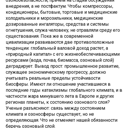
озонобезопасности, причем на стадии обсуждения
внедрения, а не постфактум. Чтобы компрессоры,
кондиционеры, бытовые, торговые и медицинские
холодильники и морозильники, медицинские
дозированные ингаляторы, средства и системы
огнетушения, служа человеку, не отравляли среду его
существования. Пока же в современной
цивилизации развиваются две противоположные
тенденции: глобальный валовой доход растет, а
«природный капитал» с его жизнеобеспечивающими
ресурсами (вода, почва, биомасса, озоновый слой)
деградирует. Вывод прост: промышленное развитие,
служащее экономическому прогрессу, должно
учитывать реальные пределы устойчивости
биосферы. Имеют ли отношение участившиеся в
последние годы катаклизмы глобального климата, и в
частности жара минувшего лета в Европе и других
регионах планеты, к состоянию озонового слоя?
Ученые разъясняют: связь между состоянием
климата и озоносферы существует, но не
определяющая. Что не отменяет нашей обязанности
беречь озоновый слой.