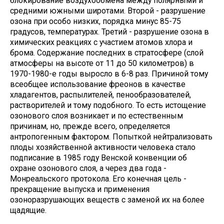
блокирование воздухообмена между полярными и
средними южными широтами. Второй - разрушение
озона при особо низких, порядка минус 85-75
градусов, температурах. Третий - разрушение озона в
химических реакциях с участием атомов хлора и
брома. Содержание последних в стратосфере (слой
атмосферы на высоте от 11 до 50 километров) в
1970-1980-е годы выросло в 6-8 раз. Причиной тому
всеобщее использование фреонов в качестве
хладагентов, распылителей, пенообразователей,
растворителей и тому подобного. То есть истощение
озонового слоя возникает и по естественным
причинам, но, прежде всего, определяется
антропогенным фактором. Попыткой нейтрализовать
плоды хозяйственной активности человека стало
подписание в 1985 году Венской конвенции об
охране озонового слоя, а через два года -
Монреальского протокола. Его конечная цель -
прекращение выпуска и применения
озоноразрушающих веществ с заменой их на более
щадящие.