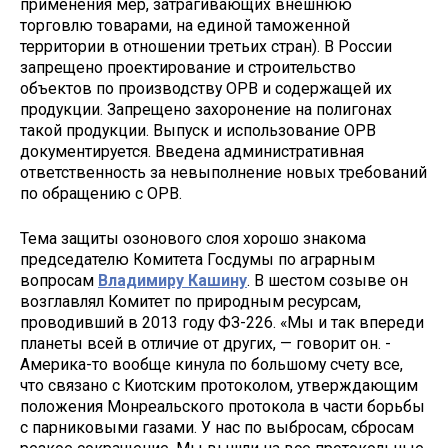
применения мер, затрагивающих внешнюю
торговлю товарами, на единой таможенной
территории в отношении третьих стран). В России
запрещено проектирование и строительство
объектов по производству ОРВ и содержащей их
продукции. Запрещено захоронение на полигонах
такой продукции. Выпуск и использование ОРВ
документируется. Введена административная
ответственность за невыполнение новых требований
по обращению с ОРВ.
Тема защиты озонового слоя хорошо знакома
председателю Комитета Госдумы по аграрным
вопросам
Владимиру Кашину
. В шестом созыве он
возглавлял Комитет по природным ресурсам,
проводивший в 2013 году ФЗ-226. «Мы и так впереди
планеты всей в отличие от других, — говорит он. -
Америка-то вообще кинула по большому счету все,
что связано с Киотским протоколом, утверждающим
положения Монреальского протокола в части борьбы
с парниковыми газами. У нас по выбросам, сбросам