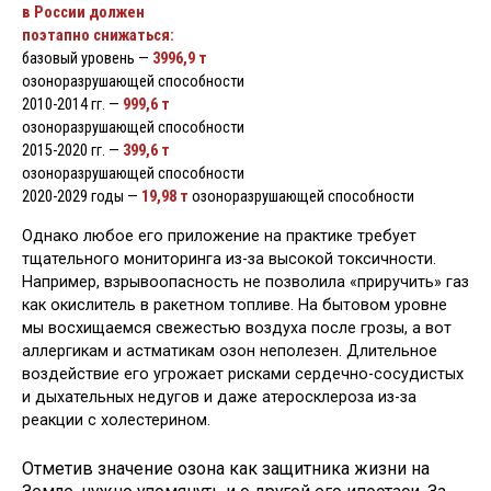
в России должен
поэтапно снижаться:
базовый уровень —
3996,9 т
озоноразрушающей способности
2010-2014 гг. —
999,6 т
озоноразрушающей способности
2015-2020 гг. —
399,6 т
озоноразрушающей способности
2020-2029 годы —
19,98 т
озоноразрушающей способности
Однако любое его приложение на практике требует
тщательного мониторинга из-за высокой токсичности.
Например, взрывоопасность не позволила «приручить» газ
как окислитель в ракетном топливе. На бытовом уровне
мы восхищаемся свежестью воздуха после грозы, а вот
аллергикам и астматикам озон неполезен. Длительное
воздействие его угрожает рисками сердечно-сосудистых
и дыхательных недугов и даже атеросклероза из-за
реакции с холестерином.
Отметив значение озона как защитника жизни на