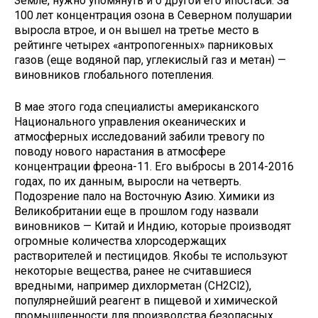
Земле, нужно упомянуть и о другой его ипостаси. За
100 лет концентрация озона в Северном полушарии
выросла втрое, и он вышел на третье место в
рейтинге четырех «антропогенных» парниковых
газов (еще водяной пар, углекислый газ и метан) —
виновников глобального потепления.
В мае этого года специалисты американского
Национального управления океанических и
атмосферных исследований забили тревогу по
поводу нового нарастания в атмосфере
концентрации фреона-11. Его выбросы в 2014-2016
годах, по их данным, выросли на четверть.
Подозрение пало на Восточную Азию. Химики из
Великобритании еще в прошлом году назвали
виновников — Китай и Индию, которые производят
огромные количества хлорсодержащих
растворителей и пестицидов. Якобы те используют
некоторые вещества, ранее не считавшиеся
вредными, например дихлорметан (CH2Cl2),
популярнейший реагент в пищевой и химической
промышленности для производства безопасных