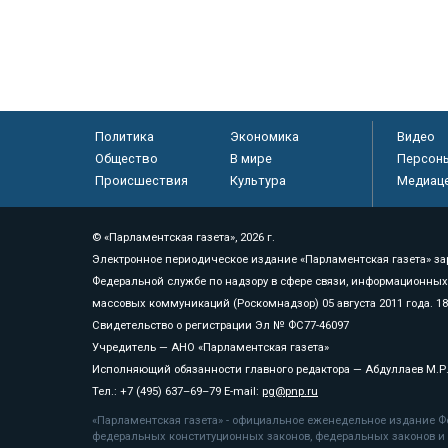
Политика
Экономика
Видео
Общество
В мире
Персон
Происшествия
Культура
Медиац
© «Парламентская газета», 2026 г.
Электронное периодическое издание «Парламентская газета» за
Федеральной службе по надзору в сфере связи, информационных
массовых коммуникаций (Роскомнадзор) 05 августа 2011 года. 1
Свидетельство о регистрации Эл № ФС77-46097
Учредитель — АНО «Парламентская газета»
Исполняющий обязанности главного редактора — Абдуллаев М.Р
Тел.: +7 (495) 637–69–79 E-mail:
pg@pnp.ru
«Парламентская газета» - официальное еженедельное издание Фе
федеральных конституционных законов, федеральных законов и а