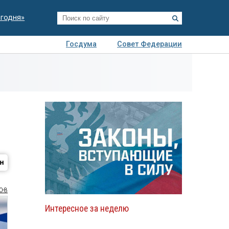
егодня»
Госдума
Совет Федерации
я
Авто
Недвижимость
Технологии
иза
0-8
Интересное за неделю