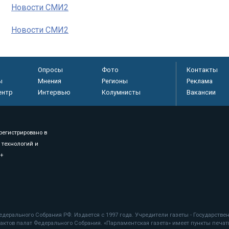
Новости СМИ2
Новости СМИ2
Опросы
Фото
Контакты
ы
Мнения
Регионы
Реклама
ентр
Интервью
Колумнисты
Вакансии
регистрировано в
 технологий и
8+
.
дерального Собрания РФ. Издается с 1997 года. Учредители газеты - Государств
ктов палат Федерального Собрания. «Парламентская газета» имеет пункты печати