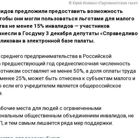
© Юрий Инякин/«Парламентская газет
лидов предложили предоставить возможность
тобы они могли пользоваться льготами для малого
тва не менее 15% инвалидов — участников
 внесли в Госдуму 3 декабря депутаты «Справедливо
бликован в электронной базе палаты.
и среднего предпринимательства в Российской
за предшествующий год среднесписочная численность
отникам составляет не менее 50%, а доля оплаты труда
 менее 25%, может быть отнесена к субъектам малого и
о если его учредителем является общероссийское
.
абочие места для людей с ограниченными
иональным общественным объединением инвалидов, не
П, и тем самым лишается ряда мер поддержки.