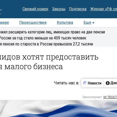
Свежий номер
Законы
Подписка
Журнал «РФ с
ия
и
 мире
Происшествия
Культура
Ещё
Медиацентр
Интервью
Колумнисты
Делова
жил расширить категории лиц, имеющих право на две пенсии
эксперт
России за год стало меньше на 409 тысяч человек
я пенсия по старости в России превысила 27,2 тысячи
идов хотят предоставить
я малого бизнеса
Читать нас в
Законопроект:
№ 78567