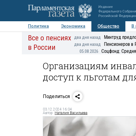
Издание
Федерального Собран
Российской Федераци
Политика
Экономика
Общество
В
Все о пенсиях
Фото
Авторы
Персоны
Мнения
Регионы
Минтруд предло
два дня назад
Пенсионеров в 
два дня назад
в России
Соцфонд: Средня
05.08.2026
Организациям инвал
доступ к льготам дл
Поделиться
03.12.2024 16:04
Автор:
Наталия Васильева