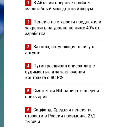
В Абхазии впервые пройдёт
1
масштабный молодёжный форум
Пенсию по старости предложили
2
закрепить на уровне не ниже 40% от
заработка
Законы, вступающие в силу в
3
августе
Путин расширил список лиц с
4
судимостью для заключения
контракта с ВС РФ
Сможет ли ИИ написать оперу и
5
спеть арию
Соцфонд: Средняя пенсия по
6
старости в России превысила 27,2
тысячи