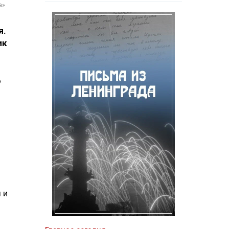
а»
я.
ик
ю
 и