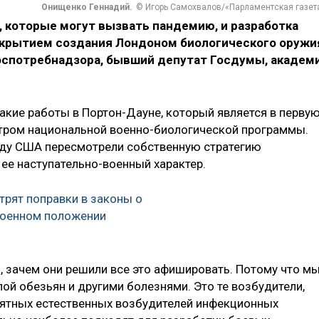
Онищенко Геннадий.
© Игорь Самохвалов/«Парламентская газет
, которые могут вызвать пандемию, и разработка
икрытием создания Лондоном биологического оружи
Роспотребнадзора, бывший депутат Госдумы, академ
акие работы в Портон-Дауне, который является в перву
нтром национальной военно-биологической программы.
оду США пересмотрели собственную стратегию
ее наступательно-военный характер.
трят поправки в законы о
военном положении
о, зачем они решили все это афишировать. Потому что мы
пой обезьян и другими болезнями. Это те возбудители,
оятных естественных возбудителей инфекционных