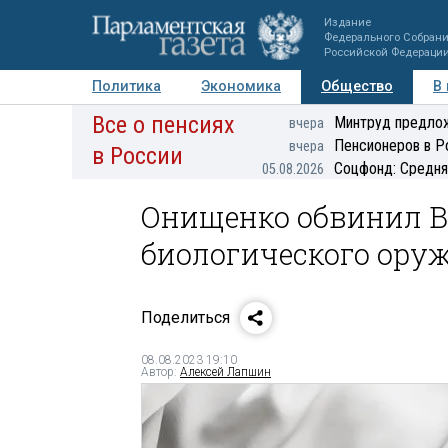
Издание
Федерального Собран
Российской Федераци
Политика
Экономика
Общество
В
Все о пенсиях
Фото
Авторы
Персоны
Мнения
Регионы
Минтруд предлож
вчера
Пенсионеров в Р
вчера
в России
Соцфонд: Средня
05.08.2026
Онищенко обвинил В
биологического ору
Поделиться
08.08.2023 19:10
Автор:
Алексей Лапшин