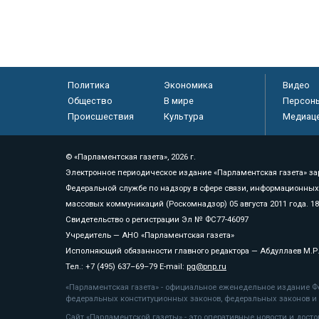
Политика
Экономика
Видео
Общество
В мире
Персон
Происшествия
Культура
Медиац
© «Парламентская газета», 2026 г.
Электронное периодическое издание «Парламентская газета» за
Федеральной службе по надзору в сфере связи, информационных
массовых коммуникаций (Роскомнадзор) 05 августа 2011 года. 1
Свидетельство о регистрации Эл № ФС77-46097
Учредитель — АНО «Парламентская газета»
Исполняющий обязанности главного редактора — Абдуллаев М.Р
Тел.: +7 (495) 637–69–79 E-mail:
pg@pnp.ru
«Парламентская газета» - официальное еженедельное издание Фе
федеральных конституционных законов, федеральных законов и а
Сайт «Парламентской газеты» - это оперативные новости и дост