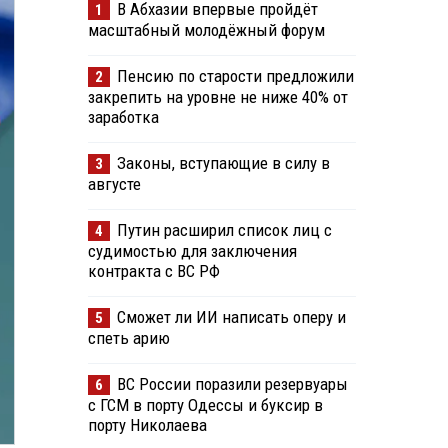
В Абхазии впервые пройдёт
1
масштабный молодёжный форум
Пенсию по старости предложили
2
закрепить на уровне не ниже 40% от
заработка
Законы, вступающие в силу в
3
августе
Путин расширил список лиц с
4
судимостью для заключения
контракта с ВС РФ
Сможет ли ИИ написать оперу и
5
спеть арию
ВС России поразили резервуары
6
с ГСМ в порту Одессы и буксир в
порту Николаева