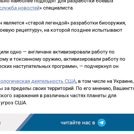
льно наиболее подходят для разработки боевых
служба новостей
» специалиста.
н является «старой легендой» разработки биооружия,
оевую рецептуру», на которой позднее испытывают
или одно — англичане активизировали работу по
му и токсинному оружию, активизировали работу по
ких наступательных программ», — подчеркнул он.
иологическая деятельность США
, в том числе на Украине,
ы за пределы своих территорий. По его мнению, Вашингт
ского заражения в различных частях планеты для
 угроз США.