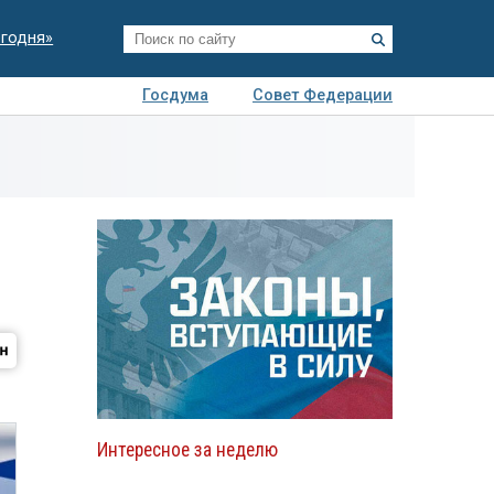
егодня»
Госдума
Совет Федерации
я
Авто
Недвижимость
Технологии
иза
Интересное за неделю