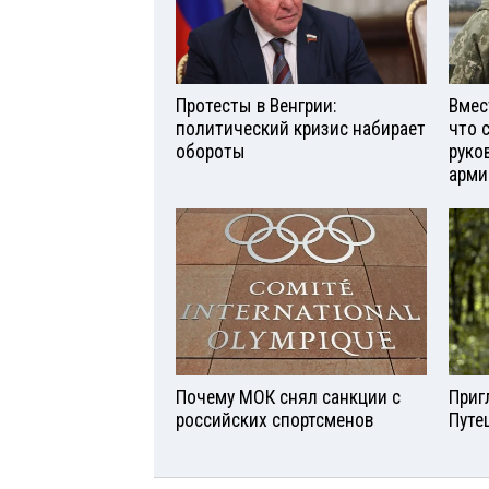
Протесты в Венгрии:
Вмес
политический кризис набирает
что 
обороты
руко
арми
Почему МОК снял санкции с
Приг
российских спортсменов
Путе