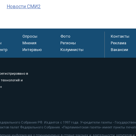
Новости СМИ2
Опросы
Фото
Контакты
ы
Мнения
Регионы
Реклама
ентр
Интервью
Колумнисты
Вакансии
регистрировано в
 технологий и
8+
.
дерального Собрания РФ. Издается с 1997 года. Учредители газеты - Государств
ктов палат Федерального Собрания. «Парламентская газета» имеет пункты печати
оверная информация о принимаемых в стране законах и деятельности депутатов и