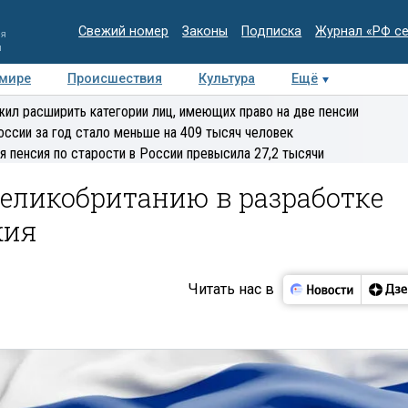
Свежий номер
Законы
Подписка
Журнал «РФ с
ия
и
 мире
Происшествия
Культура
Ещё
Медиацентр
Интервью
Колумнисты
Делова
ил расширить категории лиц, имеющих право на две пенсии
эксперт
оссии за год стало меньше на 409 тысяч человек
я пенсия по старости в России превысила 27,2 тысячи
еликобританию в разработке
жия
Читать нас в