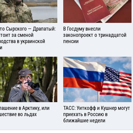
то Сырского — Драпатый:
В Госдуму внесли
стоит за сменой
законопроект о тринадцатой
водства в украинской
пенсии
и
лашение в Арктику, или
ТАСС: Уиткофф и Кушнер могут
шествие во льдах
приехать в Россию в
ближайшие недели