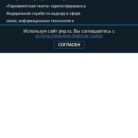
«Парламентская газета» зарегистрировано в
Федеральной службе по надзору в сфере
связи, информационных технологий и
массовых коммуникаций (Роскомнадзор) 05
Используя сайт pnp.ru, Вы соглашаетесь с
использованием файлов cookie
августа 2011 года. 18+
Свидетельство о регистрации Эл № ФС77-
СОГЛАСЕН
46097
Учредитель — АНО «Парламентская газета»
Исполняющий обязанности главного
редактора — Абдуллаев М.Р.
Тел.: +7 (495) 637–69–79 E-mail:
pg@pnp.ru
«Парламентская газета» - официальное еженедельное издание
Федерального Собрания РФ. Издается с 1997 года. Учредители
газеты - Государственная Дума и Совет Федерации РФ. Официальный
публикатор федеральных конституционных законов, федеральных
законов и актов палат Федерального Собрания. «Парламентская
газета» имеет пункты печати и представительства в десяти субъектах
федерации.
Сайт «Парламентской газеты» - это оперативные новости и
достоверная информация о принимаемых в стране законах и