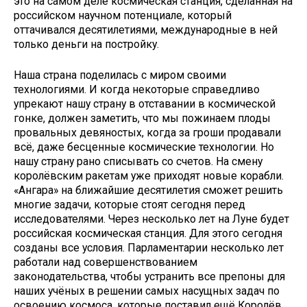
это на самом деле космическая станция, сделанная на
российском научном потенциале, который
оттачивался десятилетиями, международные в ней
только деньги на постройку.
Наша страна поделилась с миром своими
технологиями. И когда некоторые справедливо
упрекают нашу страну в отставании в космической
гонке, должен заметить, что мы пожинаем плоды
провальных девяностых, когда за гроши продавали
всё, даже бесценные космические технологии. Но
нашу страну рано списывать со счетов. На смену
королёвским ракетам уже приходят новые корабли.
«Ангара» на ближайшие десятилетия сможет решить
многие задачи, которые стоят сегодня перед
исследователями. Через несколько лет на Луне будет
российская космическая станция. Для этого сегодня
созданы все условия. Парламентарии несколько лет
работали над совершенствованием
законодательства, чтобы устранить все препоны для
наших учёных в решении самых насущных задач по
освоению космоса, которые поставил ещё Королёв.