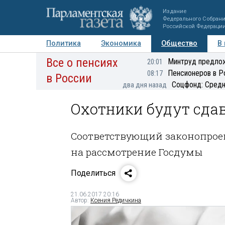
Издание
Федерального Собран
Российской Федераци
Политика
Экономика
Общество
В
Все о пенсиях
Фото
Авторы
Персоны
Мнения
Регионы
Минтруд предлож
20:01
Пенсионеров в Р
08:17
в России
Соцфонд: Средн
два дня назад
Охотники будут сда
Соответствующий законопрое
на рассмотрение Госдумы
Поделиться
21.06.2017 20:16
Автор:
Ксения Редичкина