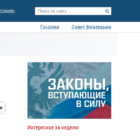
егодня»
Госдума
Совет Федерации
я
Авто
Недвижимость
Технологии
иза
Интересное за неделю