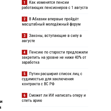
Как изменятся пенсии
1
работающих пенсионеров с 1 августа
В Абхазии впервые пройдёт
2
масштабный молодёжный форум
Законы, вступающие в силу в
3
августе
Пенсию по старости предложили
4
закрепить на уровне не ниже 40% от
заработка
Путин расширил список лиц с
5
судимостью для заключения
контракта с ВС РФ
Сможет ли ИИ написать оперу и
6
спеть арию
ти
я