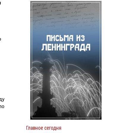
н
о
ду
по
Главное сегодня