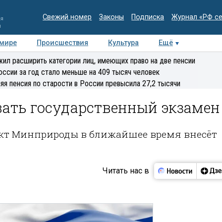
Свежий номер
Законы
Подписка
Журнал «РФ с
ия
и
 мире
Происшествия
Культура
Ещё
Медиацентр
Интервью
Колумнисты
Делова
ил расширить категории лиц, имеющих право на две пенсии
эксперт
оссии за год стало меньше на 409 тысяч человек
яя пенсия по старости в России превысила 27,2 тысячи
вать государственный экзамен
кт Минприроды в ближайшее время внесёт
Читать нас в