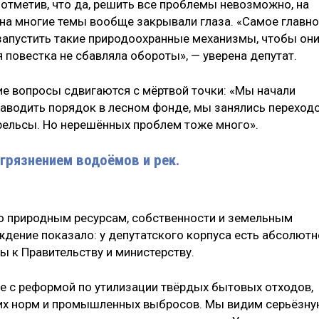
тметив, что да, решить все проблемы невозможно, на
и на многие темы вообще закрывали глаза. «Самое главно
 запустить такие природоохранные механизмы, чтобы он
 повестка не сбавляла обороты», — уверена депутат.
ие вопросы сдвигаются с мёртвой точки: «Мы начали
наводить порядок в лесном фонде, мы занялись переход
рельсы. Но нерешённых проблем тоже много».
агрязнением водоёмов и рек.
о природным ресурсам, собственности и земельным
дение показало: у депутатского корпуса есть абсолютн
ы к Правительству и министерству.
ые с реформой по утилизации твёрдых бытовых отходов,
их норм и промышленных выбросов. Мы видим серьёзн