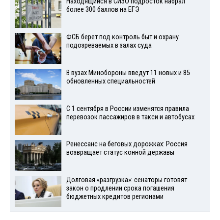
Находящийся в СИЗО подросток набрал
более 300 баллов на ЕГЭ
ФСБ берет под контроль быт и охрану
подозреваемых в залах суда
В вузах Минобороны введут 11 новых и 85
обновленных специальностей
С 1 сентября в России изменятся правила
перевозок пассажиров в такси и автобусах
Ренессанс на беговых дорожках: Россия
возвращает статус конной державы
Долговая «разгрузка»: сенаторы готовят
закон о продлении срока погашения
бюджетных кредитов регионами