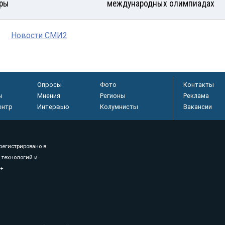
ры
международных олимпиадах
Новости СМИ2
Опросы
Фото
Контакты
ы
Мнения
Регионы
Реклама
ентр
Интервью
Колумнисты
Вакансии
регистрировано в
 технологий и
8+
.