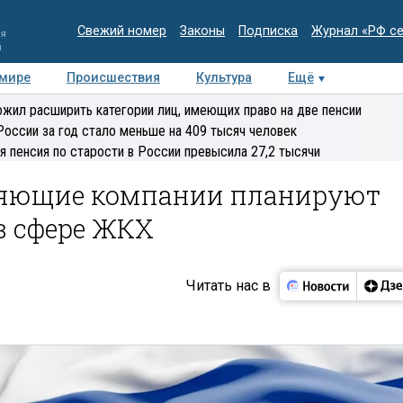
Свежий номер
Законы
Подписка
Журнал «РФ с
ия
и
 мире
Происшествия
Культура
Ещё
Медиацентр
Интервью
Колумнисты
Делова
жил расширить категории лиц, имеющих право на две пенсии
эксперт
России за год стало меньше на 409 тысяч человек
я пенсия по старости в России превысила 27,2 тысячи
ляющие компании планируют
в сфере ЖКХ
Читать нас в