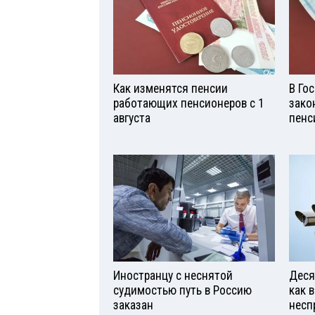
Как изменятся пенсии
В Го
работающих пенсионеров с 1
зако
августа
пенс
Иностранцу с неснятой
Деся
судимостью путь в Россию
как 
заказан
несп