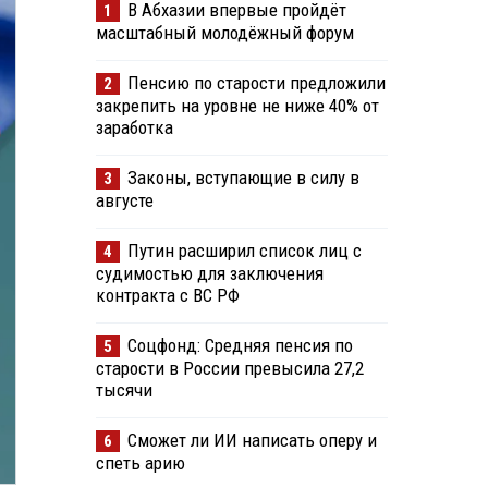
В Абхазии впервые пройдёт
1
масштабный молодёжный форум
Пенсию по старости предложили
2
закрепить на уровне не ниже 40% от
заработка
Законы, вступающие в силу в
3
августе
Путин расширил список лиц с
4
судимостью для заключения
контракта с ВС РФ
Соцфонд: Средняя пенсия по
5
старости в России превысила 27,2
тысячи
Сможет ли ИИ написать оперу и
6
спеть арию