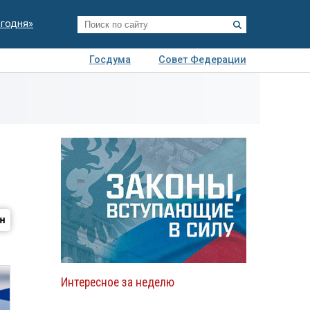
егодня»
Госдума
Совет Федерации
я
Авто
Недвижимость
Технологии
иза
Интересное за неделю