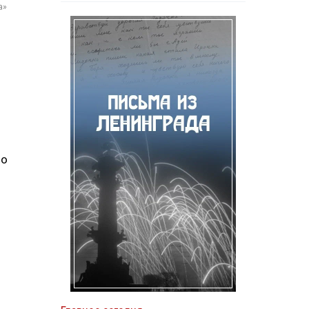
а»
по