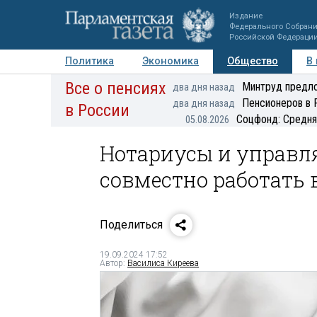
Издание
Федерального Собран
Российской Федераци
Политика
Экономика
Общество
В
Все о пенсиях
Фото
Авторы
Персоны
Мнения
Регионы
Минтруд предло
два дня назад
Пенсионеров в 
два дня назад
в России
Соцфонд: Средня
05.08.2026
Нотариусы и управ
совместно работать 
Поделиться
19.09.2024 17:52
Автор:
Василиса Киреева