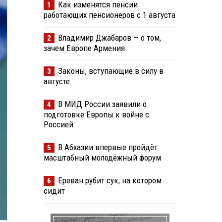
Как изменятся пенсии
1
работающих пенсионеров с 1 августа
Владимир Джабаров — о том,
2
зачем Европе Армения
Законы, вступающие в силу в
3
августе
В МИД России заявили о
4
подготовке Европы к войне с
Россией
В Абхазии впервые пройдёт
5
масштабный молодёжный форум
Ереван рубит сук, на котором
6
сидит