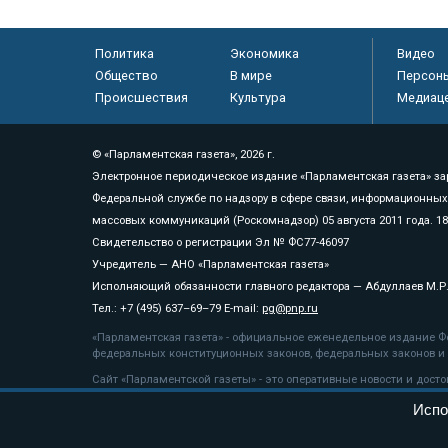
Политика
Экономика
Видео
Общество
В мире
Персон
Происшествия
Культура
Медиац
© «Парламентская газета», 2026 г.
Электронное периодическое издание «Парламентская газета» за
Федеральной службе по надзору в сфере связи, информационных
массовых коммуникаций (Роскомнадзор) 05 августа 2011 года. 1
Свидетельство о регистрации Эл № ФС77-46097
Учредитель — АНО «Парламентская газета»
Исполняющий обязанности главного редактора — Абдуллаев М.Р
Тел.: +7 (495) 637–69–79 E-mail:
pg@pnp.ru
«Парламентская газета» - официальное еженедельное издание Фе
федеральных конституционных законов, федеральных законов и а
Сайт «Парламентской газеты» - это оперативные новости и дост
«Парламентской газеты» активная ссылка на pnp.ru обязательна.
Испо
На информационном ресурсе применяются
рекомендательные т
Положение о защите персональных данных