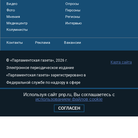
Видео
Опросы
Фото
Персоны
Мнения
Регионы
Медиацентр
Интервью
Колумнисты
Контакты
Реклама
Вакансии
© «Парламентская газета», 2026 г.
Карта сайта
Электронное периодическое издание
«Парламентская газета» зарегистрировано в
Федеральной службе по надзору в сфере
связи, информационных технологий и
Используя сайт pnp.ru, Вы соглашаетесь с
массовых коммуникаций (Роскомнадзор) 05
использованием файлов cookie
августа 2011 года. 18+
СОГЛАСЕН
Свидетельство о регистрации Эл № ФС77-
46097
Учредитель — АНО «Парламентская газета»
Исполняющий обязанности главного