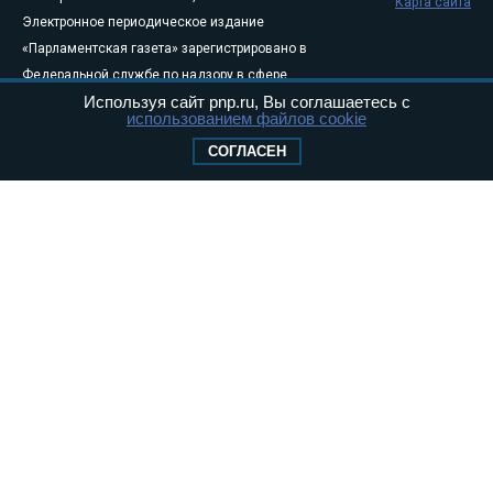
Карта сайта
Электронное периодическое издание
«Парламентская газета» зарегистрировано в
Федеральной службе по надзору в сфере
Используя сайт pnp.ru, Вы соглашаетесь с
связи, информационных технологий и
использованием файлов cookie
массовых коммуникаций (Роскомнадзор) 05
СОГЛАСЕН
августа 2011 года. 18+
Свидетельство о регистрации Эл № ФС77-
46097
Учредитель — АНО «Парламентская газета»
Исполняющий обязанности главного
редактора — Абдуллаев М.Р.
Тел.: +7 (495) 637–69–79 E-mail:
pg@pnp.ru
«Парламентская газета» - официальное еженедельное издание
Федерального Собрания РФ. Издается с 1997 года. Учредители
газеты - Государственная Дума и Совет Федерации РФ. Официальный
публикатор федеральных конституционных законов, федеральных
законов и актов палат Федерального Собрания. «Парламентская
газета» имеет пункты печати и представительства в десяти субъектах
федерации.