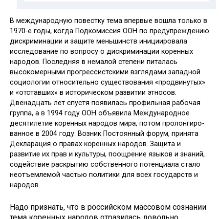
В международную повестку те­ма впервые вошла только в
1970-е годы, когда Подкомиссия ООН по предупреждению
дискриминации и защите меньшинств иниции­ровала
исследование по вопросу о дискриминации коренных
наро­дов. Последняя в немалой степени питалась
высокомерными прогрессистскими взглядами западной
со­циологии относительно существо­вания «продвинутых»
и «отставших» в историческом развитии этносов.
Двенадцать лет спустя появи­лась профильная рабочая
группа, а в 1994 году ООН объявила Между­народное
десятилетие коренных народов мира, потом пролонгиро­
ванное в 2004 году. Возник Посто­янный форум, принята
Декларация о правах коренных народов. Защита и
развитие их прав и культуры, по­ощрение языков и знаний,
содей­ствие раскрытию собственного по­тенциала стало
неотъемлемой ча­стью политики для всех государств и
народов.
Надо признать, что в россий­ском массовом сознании
тема коренных народов отразилась до­вольно