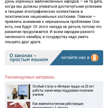
День коренных малочисленных народов — не та дата,
когда мы долж­ны упиваться достигнутыми успеха­ми
и танцами этнографических кол­лективов в
экзотических националь­ных костюмах. Главное —
привлечь внимание к нерешенным проблемам. Они
есть, они будут. От этого никуда не деться, потому что
развитие про­должается. И всем народам разного
численного калибра, и государству надо уметь
слышать друг друга.
Рекомендуемые материалы
Особый статус и «Ветеран труда» за 25 лет
работы: какие меры поддержки получили
учителя
Как изменятся пенсии работающих
пенсионеров с 1 августа