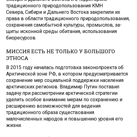
традиционного природо­пользования КМН
Севера, Сибири и Дальнего Вос­тока закрепили их
права в области традиционного природопользования,
со­хранения самобытной культуры, промыслов, за­
щиты исконной среды обитания, использования
биоресурсов.
МИССИЯ ЕСТЬ НЕ ТОЛЬКО У БОЛЬШОГО
ЭТНОСА
В 2015 году началась под­готовка законопроекта об
Арктической зоне РФ, в ко­тором предусматривается
сохранение мер социаль­ной поддержки населения
аркти­ческих регионов. Владимир Путин поставил
задачу при рассмотрении арктической стратегии
уделить осо­бое внимание мерам по сохранению и
расширению возможностей для ведения
традиционного образа су­ществования
малочисленных наро­дов и повышению уровня его
жизни.