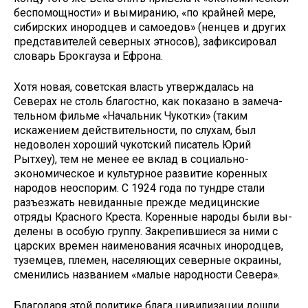
беспомощности» и вымиранию, «по крайней мере,
сибирских инородцев и самоедов» (ненцев и других
представителей северных этносов), зафиксировал
словарь Брокгауза и Ефрона.
Хотя новая, советская власть утверждалась на
Северах не столь благостно, как показано в замеча­
тельном фильме «Начальник Чу­котки» (таким
искажением действи­тельности, по слухам, был
недоволен хороший чукотский писатель Юрий
Рытхеу), тем не менее ее вклад в со­циально-
экономическое и культур­ное развитие коренных
народов неоспорим. С 1924 года по тундре стали
разъезжать невиданные пре­жде медицинские
отряды Красного Креста. Коренные народы были вы­
делены в особую группу. Закрепив­шиеся за ними с
царских времен наименования ясачных инородцев,
туземцев, племен, населяющих северные окраины,
сменились назва­нием «малые народности Севера».
Благодаря этой политике блага цивилизации дошли