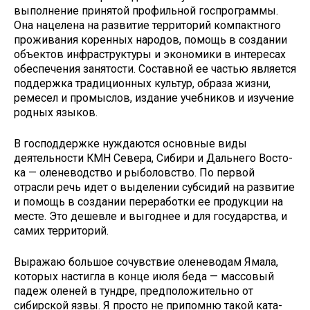
выполне­ние принятой профильной госпрограммы.
Она нацелена на развитие территорий компактного
прожива­ния коренных народов, помощь в создании
объектов инфраструктуры и экономики в интересах
обеспече­ния занятости. Составной ее частью является
поддержка традиционных культур, образа жизни,
ремесел и промыслов, издание учебников и изучение
родных языков.
В господдержке нуждаются ос­новные виды
деятельности КМН Севера, Сибири и Дальнего Восто­
ка — оленеводство и рыболовство. По первой
отрасли речь идет о вы­делении субсидий на развитие
и помощь в создании переработки ее продукции на
месте. Это дешевле и выгоднее и для государства, и
са­мих территорий.
Выражаю большое сочувствие оленеводам Ямала,
которых настиг­ла в конце июля беда — массовый
падеж оленей в тундре, предпо­ложительно от
сибирской язвы. Я просто не припомню такой ката­