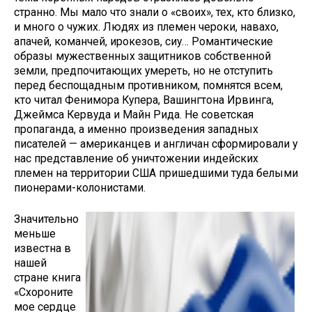
странно. Мы мало что знали о «своих», тех, кто близко,
и много о чужих. Людях из племен чероки, навахо,
апачей, команчей, ирокезов, сиу… Романтические
образы муже­ственных защитников собственной
земли, предпочитающих умереть, но не отступить
перед беспощадным противником, помнятся всем,
кто читал Фенимора Купера, Ва­шингтона Ирвинга,
Джеймса Кервуда и Майн Рида. Не советская
пропаганда, а именно произведения западных
писателей — американцев и англичан сформировали у
нас представление об уничтожении индейских
племен на территории США пришедшими туда белыми
пионерами-колонистами.
Значительно
меньше
известна в
нашей
стране книга
«Схороните
мое сердце