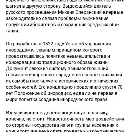
шагнул в другую сторону. Выдаю­щийся деятель
русского просвеще­ния Михаил Сперанский впервые
законодательно связал проблемы выживания
популяции абориге­нов и сохранения среды их оби­
тания.
Он разработал в 1822 году Устав об управлении
инородцами, главным принципом которого
провозглаша­лась политика невмешательства и
консервации их традиционного об­раза жизни.
Документ заложил систе­му взаимоотношений
госвласти и ко­ренных народов на основе признания
их самобытности, учета исторических и этнических
особенностей. Его кон­цепцию продолжило спустя 70
лет Положение об инородцах, едва ли не первая в
мире попытка создания ино­родческого права.
Идеализировать дореволюцион­ную политику,
конечно, не стоит. Недостаточность мер воздей­ствия
со стороны государства на эти группы населения к
концу того же века опять привела к «эконо­мической