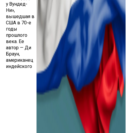
у Вундед-
Ни»,
вышедшая в
США в 70-е
годы
прошлого
века. Ее
автор — Ди
Браун,
американец
индейского