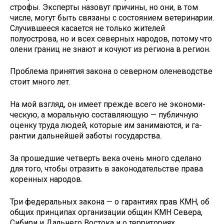
строфы. Эксперты назовут причи­ны, но они, в том
числе, могут быть связаны с состоянием ветеринарии.
Случившееся касается не только жителей
полуострова, но и всех се­верных народов, потому что
олени границ не знают и кочуют из реги­она в регион.
Проблема принятия за­кона о северном олене­водстве
стоит много лет.
На мой взгляд, он имеет прежде всего не экономи­
ческую, а моральную со­ставляющую — публичную
оценку труда людей, кото­рые им занимаются, и га­
рантии дальнейшей заботы государства.
За прошедшие четверть века очень много сделано
для того, чтобы отразить в законодательстве права
коренных народов.
Три федеральных за­кона — о гарантиях прав КМН, об
общих принципах организации общин КМН Севера,
Сибири и Дальнего Востока и о территориях