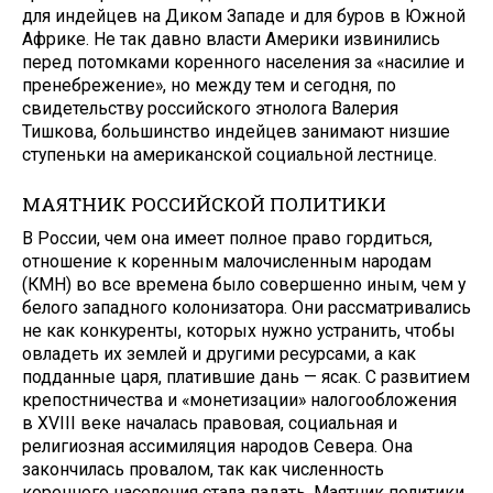
для индейцев на Диком Западе и для бу­ров в Южной
Африке. Не так давно власти Америки извинились
перед потомками коренного населения за «насилие и
пренебрежение», но между тем и сегодня, по
свидетель­ству российского этнолога Валерия
Тишкова, большинство индейцев за­нимают низшие
ступеньки на аме­риканской социальной лестнице.
МАЯТНИК РОССИЙСКОЙ ПОЛИТИКИ
В России, чем она имеет полное право гордиться,
отношение к ко­ренным малочисленным народам
(КМН) во все времена было совер­шенно иным, чем у
белого западного колонизатора. Они рассматрива­лись
не как конкуренты, которых нужно устранить, чтобы
овладеть их землей и другими ресурсами, а как
подданные царя, платившие дань — ясак. С развитием
крепост­ничества и «монетизации» налого­обложения
в XVIII веке началась правовая, социальная и
религиоз­ная ассимиляция народов Севера. Она
закончилась провалом, так как численность
коренного населения стала падать. Маятник политики