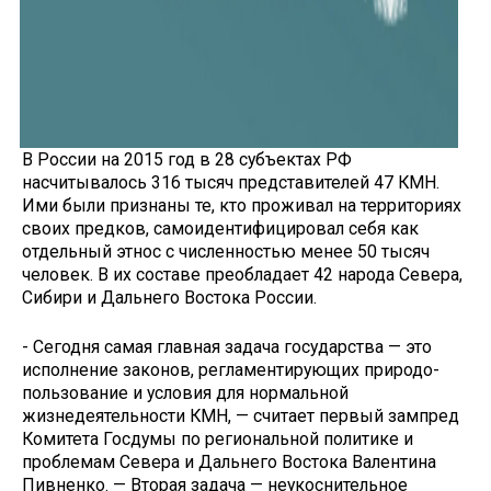
В России на 2015 год в 28 субъ­ектах РФ
насчитывалось 316 тысяч представителей 47 КМН.
Ими бы­ли признаны те, кто проживал на территориях
своих предков, самоидентифицировал себя как
отдель­ный этнос с численностью менее 50 тысяч
человек. В их составе преоб­ладает 42 народа Севера,
Сибири и Дальнего Востока России.
- Сегодня самая главная задача государства — это
исполнение за­конов, регламентирующих природо­
пользование и условия для нормаль­ной
жизнедеятельности КМН, — счи­тает первый зампред
Комитета Гос­думы по региональной политике и
проблемам Севера и Дальнего Вос­тока Валентина
Пивненко. — Вторая задача — неукоснительное