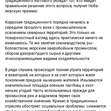
традиционного бытового уклада? Тот, кто найдет
правильное реше­ние этого вопроса, получит Нобе­
левскую премию.
Коррозия традиционного поряд­ка началась в
середине прошлого века с промышленным
освоением северных территорий. Это толь­ко на
поверхностный взгляд здесь практически ничего не
изменилось. Те же занятия оленеводством, ры­
боловством, морским зверобойным промыслом,
сбором дикорастущего сырья и другими
этносохраняющими видами хоздеятельности.
В ряде случаев происходит пол­ная утрата территорий
и акваторий, на которых и за счет которых жи­ли
поколения предков нынешних жителей. Изымаются
значительные площади оленьих пастбищ и охот­
ничьих угодий. Часть используемых прежде для
промыслов рек и водо­емов теряет свое
хозяйственное значение. Кризис в традиционных
отраслях обостряет социальные проблемы: снижается