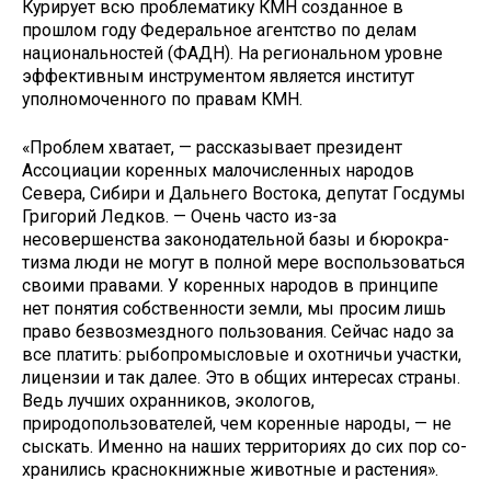
Курирует всю проблематику КМН созданное в
прошлом году Федеральное агентство по делам
национальностей (ФАДН). На ре­гиональном уровне
эффективным инструментом является институт
уполномоченного по правам КМН.
«Проблем хватает, — рассказыва­ет президент
Ассоциации коренных малочисленных народов
Севера, Сибири и Дальнего Востока, депу­тат Госдумы
Григорий Ледков. — Очень часто из-за
несовершенства законодательной базы и бюрокра­
тизма люди не могут в полной мере воспользоваться
своими правами. У коренных народов в принципе
нет понятия собственности земли, мы просим лишь
право безвозмездного пользования. Сейчас надо за
все платить: рыбопромысло­вые и охотничьи участки,
ли­цензии и так далее. Это в об­щих интересах страны.
Ведь лучших охранников, эколо­гов,
природопользователей, чем коренные народы, — не
сыскать. Именно на наших территориях до сих пор со­
хранились краснокнижные животные и растения».