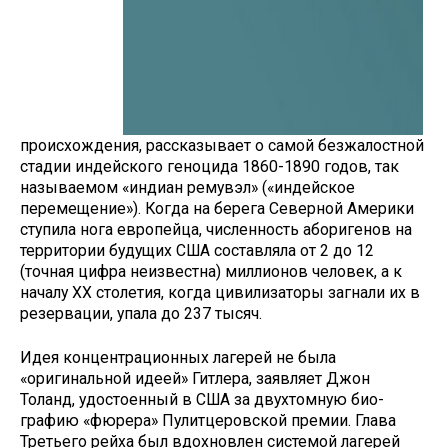
происхождения, расска­зывает о самой безжалостной
ста­дии индейского геноцида 1860-1890 годов, так
называемом «индиан ремувэл» («индейское
перемещение»). Когда на берега Северной Америки
ступила нога европейца, числен­ность аборигенов на
территории будущих США составляла от 2 до 12
(точная цифра неизвестна) миллио­нов человек, а к
началу ХХ столе­тия, когда цивилизаторы загнали их в
резервации, упала до 237 тысяч.
Идея концентрационных лагерей не была
«оригинальной идеей» Гит­лера, заявляет Джон
Толанд, удосто­енный в США за двухтомную био­
графию «фюрера» Пулитцеровской премии. Глава
Третьего рейха был вдохновлен системой лагерей