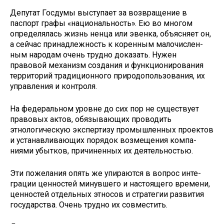
Депутат Госдумы вы­ступает за возвращение в
паспорт графы «нацио­нальность». Ею во многом
определялась жизнь ненца или эвенка, объясняет он,
а сейчас принадлежность к коренным малочислен­
ным народам очень трудно доказать. Нужен
правовой механизм создания и функ­ционирования
территорий традиционного природо­пользования, их
управления и контроля.
На федеральном уровне до сих пор не существует
право­вых актов, обязывающих проводить
этнологическую экспертизу промышленных проектов
и устанавливающих порядок возмещения компа­
ниями убытков, причиненных их деятельностью.
Эти пожелания опять же упираются в вопрос инте­
грации ценностей минувшего и настоящего времени,
ценностей отдельных этно­сов и стратегии развития
государства. Очень трудно их со­вместить.