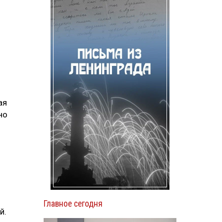
ая
но
Главное сегодня
й.