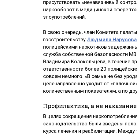
присутствовать «ненавязчивый контро
наркооборот в медицинской сфере тож
злоупотреблений.
В свою очередь, член Комитета палат
госстроительству
Людмила Нарусова
полицейскими наркотиков задержанным
служба собственной безопасности МВ
Владимира Колокольцева, в течение п
ответственности более 20 полицейских
совсем немного. «В семье не без урод
целенаправленно уходит от «палочной»
количественным показателям, а по др
Профилактика, а не наказание
В целях сокращения наркопотребления
законодательство были введены пол
курса лечения и реабилитации. Между 