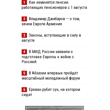
Как изменятся пенсии
1
работающих пенсионеров с 1 августа
Владимир Джабаров — о том,
2
зачем Европе Армения
Законы, вступающие в силу в
3
августе
В МИД России заявили о
4
подготовке Европы к войне с
Россией
В Абхазии впервые пройдёт
5
масштабный молодёжный форум
Ереван рубит сук, на котором
6
сидит