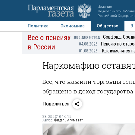
Издание
Федерального Собран
Российской Федераци
Политика
Экономика
Общество
В
Все о пенсиях
Фото
Авторы
Персоны
Мнения
Регионы
Соцфонд: Средн
два дня назад
Пенсию по старо
04.08.2026
в России
Как изменятся п
01.08.2026
Наркомафию оставят
Всё, что нажили торговцы зе
обращено в доход государства
Поделиться
28.03.2018 16:15
Автор:
Фидель Агумава*