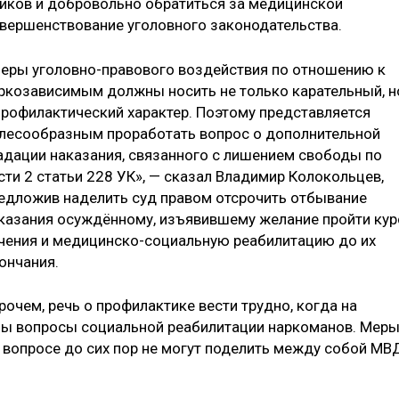
иков и добровольно обратиться за медицинской
ершенствование уголовного законодательства.
еры уголовно-правового воздействия по отношению к
ркозависимым должны носить не только карательный, н
профилактический характер. Поэтому представляется
лесообразным проработать вопрос о дополнительной
адации наказания, связанного с лишением свободы по
сти 2 статьи 228 УК», — сказал Владимир Колокольцев,
едложив наделить суд правом отсрочить отбывание
казания осуждённому, изъявившему желание пройти кур
чения и медицинско-социальную реабилитацию до их
ончания.
рочем, речь о профилактике вести трудно, когда на
ны вопросы социальной реабилитации наркоманов. Мер
м вопросе до сих пор не могут поделить между собой МВ