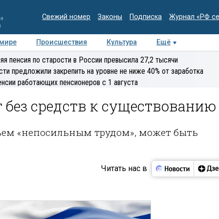
Свежий номер
Законы
Подписка
Журнал «РФ с
ия
и
 мире
Происшествия
Культура
Ещё
Медиацентр
Интервью
Колумнисты
Делова
яя пенсия по старости в России превысила 27,2 тысячи
эксперт
сти предложили закрепить на уровне не ниже 40% от заработка
енсии работающих пенсионеров с 1 августа
 без средств к существованию
льем «непосильным трудом», может быть
Читать нас в