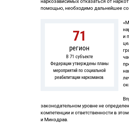
наркозависимых отказаться от наркот
помощью, необходимо дальнейшее сов
«М
на
71
и 
це
регион
гр
В 71 субъекте
ча
Федерации утверждены планы
пр
мероприятий по социальной
на
реабилитации наркоманов.
ле
ок
Вп
законодательном уровне не определе
компетенции и ответственности в это
и Минздрав.