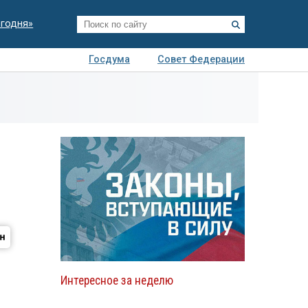
егодня»
Госдума
Совет Федерации
я
Авто
Недвижимость
Технологии
иза
Интересное за неделю