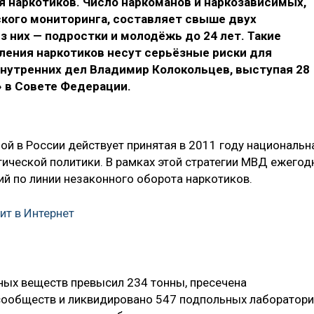
я наркотиков. Число наркоманов и наркозависимых,
кого мониторинга, составляет свыше двух
з них — подростки и молодёжь до 24 лет. Такие
ения наркотиков несут серьёзные риски для
внутренних дел Владимир Колокольцев, выступая 28
» в Совете Федерации.
ой в России действует принятая в 2011 году национальн
тической политики. В рамках этой стратегии МВД ежегод
ий по линии незаконного оборота наркотиков.
ит в Интернет
ных веществ превысил 234 тонны, пресечена
сообществ и ликвидировано 547 подпольных лаборатори