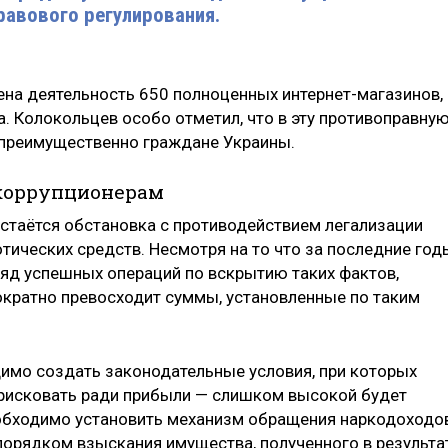
равового регулирования.
на деятельность 650 полноценных интернет-магазинов,
. Колокольцев особо отметил, что в эту противоправну
 преимущественно граждане Украины.
коррупционерам
остаётся обстановка с противодействием легализации
тических средств. Несмотря на то что за последние год
яд успешных операций по вскрытию таких фактов,
кратно превосходит суммы, установленные по таким
одимо создать законодательные условия, при которых
 рисковать ради прибыли — слишком высокой будет
еобходимо установить механизм обращения наркодоходо
 порядком взыскания имущества, полученного в результа