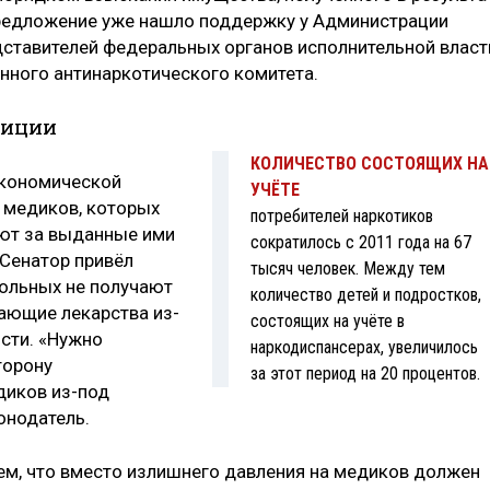
предложение уже нашло поддержку у Администрации
дставителей федеральных органов исполнительной власт
нного антинаркотического комитета.
лиции
КОЛИЧЕСТВО СОСТОЯЩИХ НА
экономической
УЧЁТЕ
а медиков, которых
потребителей наркотиков
ют за выданные ими
сократилось с 2011 года на 67
 Сенатор привёл
тысяч человек. Между тем
больных не получают
количество детей и подростков,
ающие лекарства из-
состоящих на учёте в
ости. «Нужно
наркодиспансерах, увеличилось
торону
за этот период на 20 процентов.
диков из-под
онодатель.
ем, что вместо излишнего давления на медиков должен