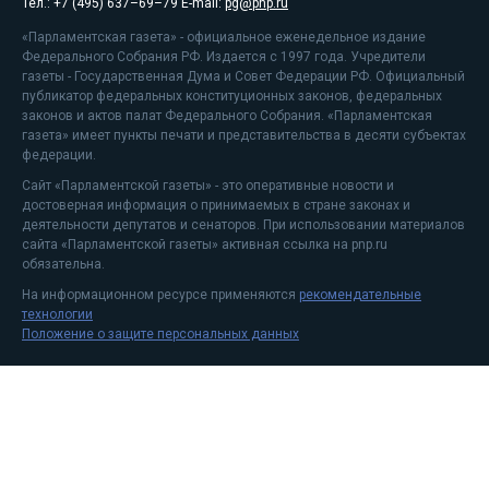
Тел.: +7 (495) 637–69–79 E-mail:
pg@pnp.ru
«Парламентская газета» - официальное еженедельное издание
Федерального Собрания РФ. Издается с 1997 года. Учредители
газеты - Государственная Дума и Совет Федерации РФ. Официальный
публикатор федеральных конституционных законов, федеральных
законов и актов палат Федерального Собрания. «Парламентская
газета» имеет пункты печати и представительства в десяти субъектах
федерации.
Сайт «Парламентской газеты» - это оперативные новости и
достоверная информация о принимаемых в стране законах и
деятельности депутатов и сенаторов. При использовании материалов
сайта «Парламентской газеты» активная ссылка на pnp.ru
обязательна.
На информационном ресурсе применяются
рекомендательные
технологии
Положение о защите персональных данных