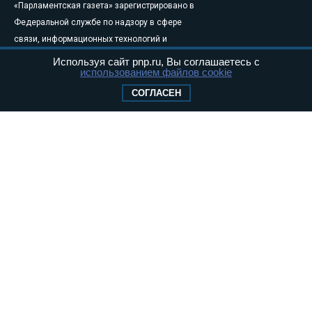
«Парламентская газета» зарегистрировано в
Федеральной службе по надзору в сфере
связи, информационных технологий и
массовых коммуникаций (Роскомнадзор) 05
Используя сайт pnp.ru, Вы соглашаетесь с
использованием файлов cookie
августа 2011 года. 18+
Свидетельство о регистрации Эл № ФС77-
СОГЛАСЕН
46097
Учредитель — АНО «Парламентская газета»
Исполняющий обязанности главного
редактора — Абдуллаев М.Р.
Тел.: +7 (495) 637–69–79 E-mail:
pg@pnp.ru
«Парламентская газета» - официальное еженедельное издание
Федерального Собрания РФ. Издается с 1997 года. Учредители
газеты - Государственная Дума и Совет Федерации РФ. Официальный
публикатор федеральных конституционных законов, федеральных
законов и актов палат Федерального Собрания. «Парламентская
газета» имеет пункты печати и представительства в десяти субъектах
федерации.
Сайт «Парламентской газеты» - это оперативные новости и
достоверная информация о принимаемых в стране законах и