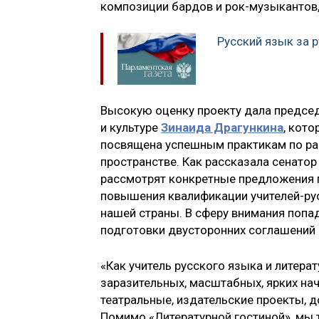
композиции бардов и рок-музыкантов
Русский язык за 
Высокую оценку проекту дала председ
и культуре
Зинаида Драгункина
, кото
посвящена успешным практикам по ра
пространстве. Как рассказала сенатор
рассмотрят конкретные предложения п
повышения квалификации учителей-рус
нашей страны. В сферу внимания попа
подготовки двусторонних соглашений 
«Как учитель русского языка и литера
заразительных, масштабных, ярких нач
театральные, издательские проекты, 
Помимо «Литературной гостиной», мы