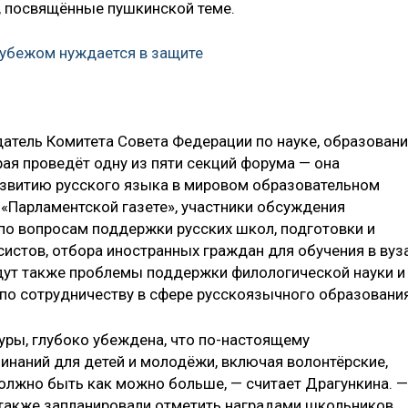
, посвящённые пушкинской теме.
рубежом нуждается в защите
атель Комитета Совета Федерации по науке, образован
рая проведёт одну из пяти секций форума — она
звитию русского языка в мировом образовательном
 «Парламентской газете», участники обсуждения
о вопросам поддержки русских школ, подготовки и
истов, отбора иностранных граждан для обучения в вуз
дут также проблемы поддержки филологической науки и
по сотрудничеству в сфере русскоязычного образования
туры, глубоко убеждена, что по-настоящему
инаний для детей и молодёжи, включая волонтёрские,
должно быть как можно больше, — считает Драгункина. —
 также запланировали отметить наградами школьников