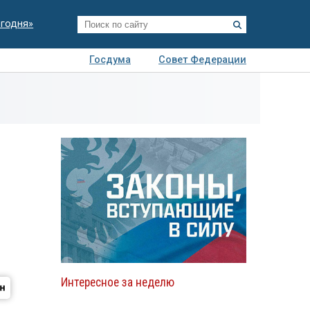
егодня»
Госдума
Совет Федерации
я
Авто
Недвижимость
Технологии
иза
Интересное за неделю