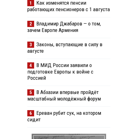
Как изменятся пенсии
1
работающих пенсионеров с 1 августа
Владимир Джабаров — о том,
2
зачем Европе Армения
Законы, вступающие в силу в
3
августе
В МИД России заявили о
4
подготовке Европы к войне с
Россией
В Абхазии впервые пройдёт
5
масштабный молодёжный форум
Ереван рубит сук, на котором
6
сидит