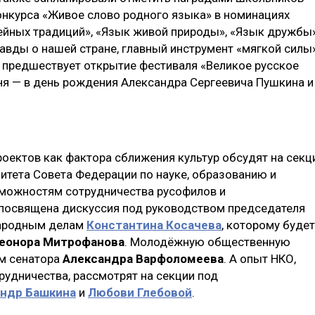
онкурса «Живое слово родного языка» в номинациях
ейных традиций», «Язык живой природы», «Язык дружбы»
авды о нашей стране, главный инструмент «мягкой силы»
 предшествует открытие фестиваля «Великое русское
юня — в день рождения Александра Сергеевича Пушкина и
роектов как фактора сближения культур обсудят на секц
тета Совета Федерации по науке, образованию и
зможностям сотрудничества русофилов и
 посвящена дискуссия под руководством председателя
народным делам
Константина Косачева
, которому будет
еонора Митрофанова
. Молодёжную общественную
м сенатора
Александра Варфоломеева
. А опыт НКО,
рудничества, рассмотрят на секции под
ндр Башкина
и
Любови Глебовой
.