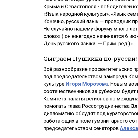
Крыма и Севастополя - победителей к
«Язык народной культуры», «Язык сем
Конечно, русский язык — проводник пр
Не случайно нашему форуму много лет
слово» ( он ежегодно начинается 6 и
День русского языка. — Прим. ред.)».
Сыграем Пушкина по-русски!
Всё разнообразие просветительских п
под председательством зампреда Коми
культуре
Игоря Морозова
. Новым во
соотечественников за рубежом будет
Комитета палаты регионов по между
помогать глава Россотрудничества
Эл
дипломатию обсудят под кураторство
работающих в поле гуманитарного сот
председательством сенаторов
Алекса