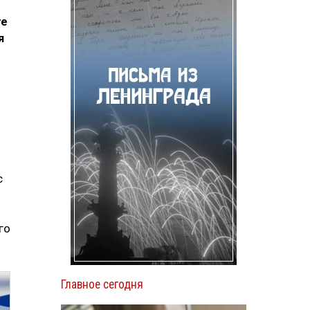
те
я
с
го
Главное сегодня