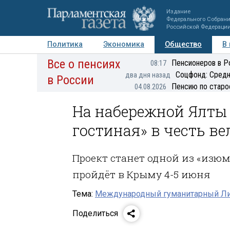
Издание
Федерального Собран
Российской Федераци
Политика
Экономика
Общество
В
Все о пенсиях
Фото
Авторы
Персоны
Мнения
Регионы
Пенсионеров в Р
08:17
Соцфонд: Средн
два дня назад
в России
Пенсию по старо
04.08.2026
На набережной Ялты 
гостиная» в честь в
Проект станет одной из «изю
пройдёт в Крыму 4-5 июня
Тема:
Международный гуманитарный Л
Поделиться