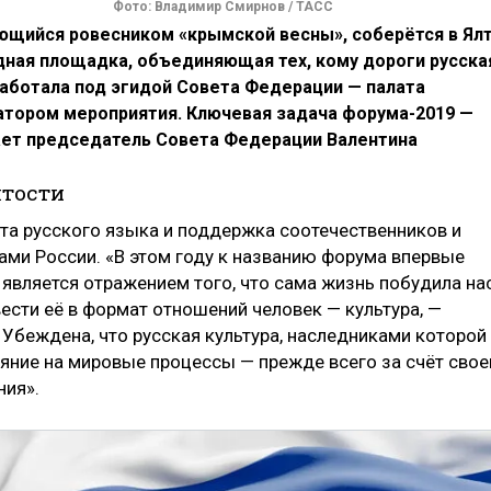
Фото: Владимир Смирнов / ТАСС
яющийся ровесником «крымской весны», соберётся в Ял
дная площадка, объединяющая тех, кому дороги русска
 работала под эгидой Совета Федерации — палата
атором мероприятия. Ключевая задача форума-2019 —
тает председатель Совета Федерации Валентина
ятости
та русского языка и поддержка соотечественников и
ами России. «В этом году к названию форума впервые
 является отражением того, что сама жизнь побудила на
ести её в формат отношений человек — культура, —
 Убеждена, что русская культура, наследниками которой
яние на мировые процессы — прежде всего за счёт свое
ния».