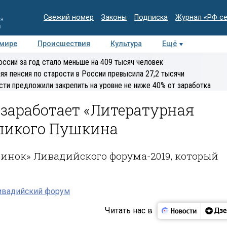
Свежий номер
Законы
Подписка
Журнал «РФ с
ия
и
 мире
Происшествия
Культура
Ещё
Медиацентр
Интервью
Колумнисты
Делова
оссии за год стало меньше на 409 тысяч человек
эксперт
яя пенсия по старости в России превысила 27,2 тысячи
сти предложили закрепить на уровне не ниже 40% от заработка
заработает «Литературная
еликого Пушкина
минок» Ливадийского форума-2019, который
ивадийский форум
Читать нас в