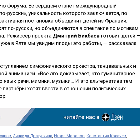
сию форума. Её сердцем станет международный
о-русски», уникальность которого заключается, по
ерактивная постановка объединит детей из Франции,
орят по-русски, но объединяются в спектакле по мотивам
а. Режиссёр проекта
Дмитрий Бикбаев
готовит детей 
 уже в Ялте мы увидим плоды это работы, — рассказала
ступлением симфонического оркестра, танцевальных и
ой анимацией. «Всё это доказывает, что гуманитарное
 язык речи, мимики, музыки… И это альтернатива тем
 партнёры хотят ввести в отношении политических
ор.
аханов
,
Зинаида Драгункина
,
Игорь Морозов
,
Константин Косачев
,