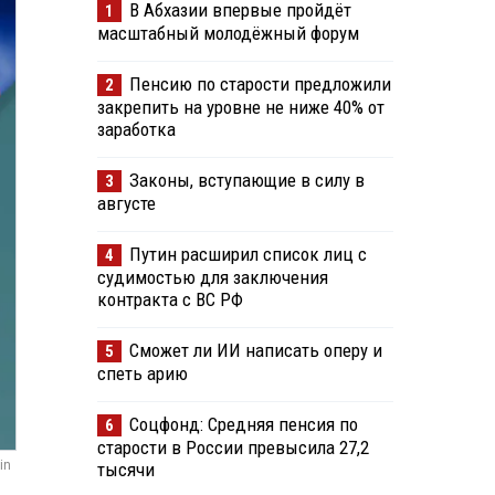
В Абхазии впервые пройдёт
1
масштабный молодёжный форум
Пенсию по старости предложили
2
закрепить на уровне не ниже 40% от
заработка
Законы, вступающие в силу в
3
августе
Путин расширил список лиц с
4
судимостью для заключения
контракта с ВС РФ
Сможет ли ИИ написать оперу и
5
спеть арию
Соцфонд: Средняя пенсия по
6
старости в России превысила 27,2
in
тысячи