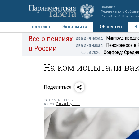
Издание
Федерального Собран
Российской Федераци
Политика
Экономика
Общество
В
Все о пенсиях
Фото
Авторы
Персоны
Мнения
Регионы
Минтруд предло
два дня назад
Пенсионеров в 
два дня назад
в России
Соцфонд: Средня
05.08.2026
На ком испытали ва
Поделиться
06.07.2021 00:17
Автор:
Ольга Шульга