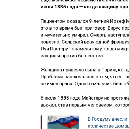
июля 1885 года — когда вакцину пр
Пациентом оказался 9-летний Йозеф Ма
это в то время был приговор. Вирус п
и мучительно умирал. Смерть наступал
повезло. Сельский врач одной францу
Луи Пастеру - знаменитому тогда мик
вакцины против бешенства.
Женщина привезла сына в Париж, ког
Проблема заключалась в том, что у Пас
не имел права. Однако мальчик был об
6 июля 1885 года Майстеру на протяж
выжил, став первым человеком, котор
В Госдуму внесли
количестве домаш