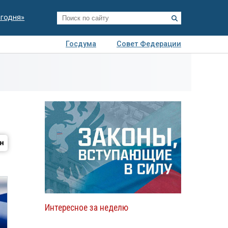
егодня»
Госдума
Совет Федерации
я
Авто
Недвижимость
Технологии
иза
Интересное за неделю