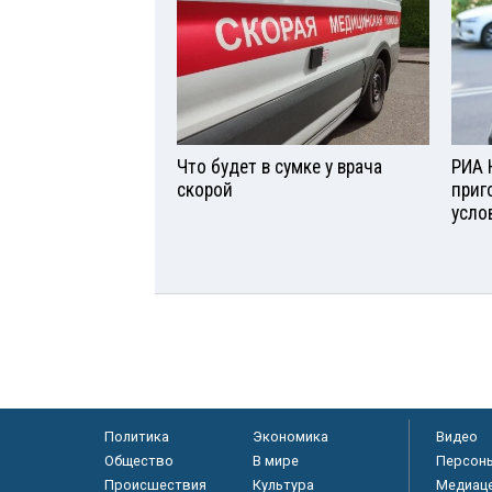
Что будет в сумке у врача
РИА 
скорой
приг
усло
Политика
Экономика
Видео
Общество
В мире
Персон
Происшествия
Культура
Медиац