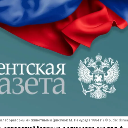
и лабораторными животными (рисунок М. Ренурада 1884 г.)
© public doma
ь неизлечимой болезнью, и изменилось это лишь 6