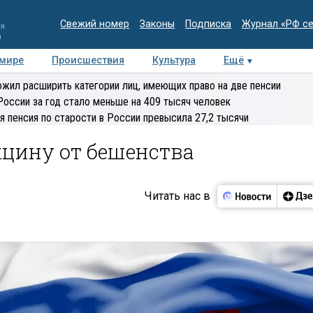
Свежий номер
Законы
Подписка
Журнал «РФ с
ия
и
 мире
Происшествия
Культура
Ещё
Медиацентр
Интервью
Колумнисты
Делова
жил расширить категории лиц, имеющих право на две пенсии
эксперт
России за год стало меньше на 409 тысяч человек
я пенсия по старости в России превысила 27,2 тысячи
кцину от бешенства
Читать нас в