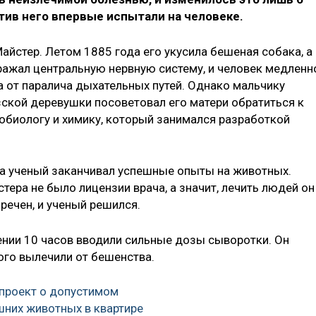
отив него впервые испытали на человеке.
йстер. Летом 1885 года его укусила бешеная собака, а
оражал центральную нервную систему, и человек медленн
а от паралича дыхательных путей. Однако мальчику
зской деревушки посоветовал его матери обратиться к
робиологу и химику, который занимался разработкой
да ученый заканчивал успешные опыты на животных.
тера не было лицензии врача, а значит, лечить людей он
речен, и ученый решился.
ении 10 часов вводили сильные дозы сыворотки. Он
ого вылечили от бешенства.
 проект о допустимом
них животных в квартире