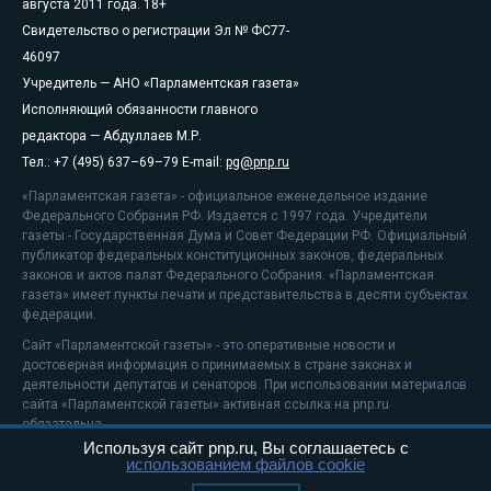
августа 2011 года. 18+
Свидетельство о регистрации Эл № ФС77-
46097
Учредитель — АНО «Парламентская газета»
Исполняющий обязанности главного
редактора — Абдуллаев М.Р.
Тел.: +7 (495) 637–69–79 E-mail:
pg@pnp.ru
«Парламентская газета» - официальное еженедельное издание
Федерального Собрания РФ. Издается с 1997 года. Учредители
газеты - Государственная Дума и Совет Федерации РФ. Официальный
публикатор федеральных конституционных законов, федеральных
законов и актов палат Федерального Собрания. «Парламентская
газета» имеет пункты печати и представительства в десяти субъектах
федерации.
Сайт «Парламентской газеты» - это оперативные новости и
достоверная информация о принимаемых в стране законах и
деятельности депутатов и сенаторов. При использовании материалов
сайта «Парламентской газеты» активная ссылка на pnp.ru
обязательна.
Используя сайт pnp.ru, Вы соглашаетесь с
На информационном ресурсе применяются
рекомендательные
использованием файлов cookie
технологии