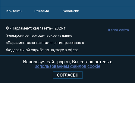
Контакты
Реклама
Вакансии
© «Парламентская газета», 2026 г.
Карта сайта
Электронное периодическое издание
«Парламентская газета» зарегистрировано в
Федеральной службе по надзору в сфере
связи, информационных технологий и
Используя сайт pnp.ru, Вы соглашаетесь с
массовых коммуникаций (Роскомнадзор) 05
использованием файлов cookie
августа 2011 года. 18+
СОГЛАСЕН
Свидетельство о регистрации Эл № ФС77-
46097
Учредитель — АНО «Парламентская газета»
Исполняющий обязанности главного
редактора — Абдуллаев М.Р.
Тел.: +7 (495) 637–69–79 E-mail:
pg@pnp.ru
«Парламентская газета» - официальное еженедельное издание
Федерального Собрания РФ. Издается с 1997 года. Учредители