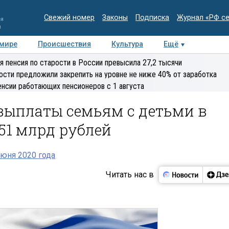
Свежий номер
Законы
Подписка
Журнал «РФ с
ия
и
 мире
Происшествия
Культура
Ещё
Медиацентр
Интервью
Колумнисты
Делова
я пенсия по старости в России превысила 27,2 тысячи
эксперт
ости предложили закрепить на уровне не ниже 40% от заработка
енсии работающих пенсионеров с 1 августа
выплаты семьям с детьми в
151 млрд рублей
юня 2020 года
Читать нас в