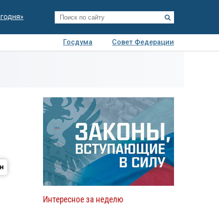
егодня»
Госдума
Совет Федерации
я
Авто
Недвижимость
Технологии
иза
Интересное за неделю