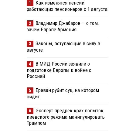
Как изменятся пенсии
1
работающих пенсионеров с 1 августа
Владимир Джабаров — о том,
2
зачем Европе Армения
Законы, вступающие в силу в
3
августе
В МИД России заявили о
4
подготовке Европы к войне с
Россией
Ереван рубит сук, на котором
5
сидит
Эксперт предрек крах попыток
6
киевского режима манипулировать
Трампом