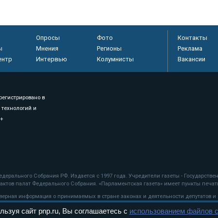
Опросы
Фото
Контакты
ы
Мнения
Регионы
Реклама
ентр
Интервью
Колумнисты
Вакансии
регистрировано в
 технологий и
8+
.
дерального Собрания РФ. Издается с 1997 года. Учредители газеты - Государств
ктов палат Федерального Собрания. «Парламентская газета» имеет пункты печати
оверная информация о принимаемых в стране законах и деятельности депутатов и
льзуя сайт pnp.ru, Вы соглашаетесь с
использованием файлов c
ехнологии