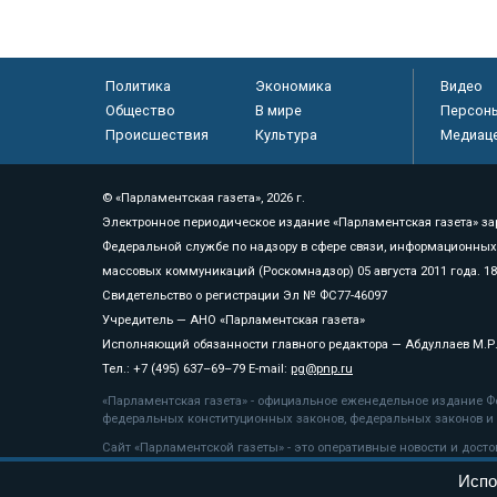
Политика
Экономика
Видео
Общество
В мире
Персон
Происшествия
Культура
Медиац
© «Парламентская газета», 2026 г.
Электронное периодическое издание «Парламентская газета» за
Федеральной службе по надзору в сфере связи, информационных
массовых коммуникаций (Роскомнадзор) 05 августа 2011 года. 1
Свидетельство о регистрации Эл № ФС77-46097
Учредитель — АНО «Парламентская газета»
Исполняющий обязанности главного редактора — Абдуллаев М.Р
Тел.: +7 (495) 637–69–79 E-mail:
pg@pnp.ru
«Парламентская газета» - официальное еженедельное издание Фе
федеральных конституционных законов, федеральных законов и а
Сайт «Парламентской газеты» - это оперативные новости и дост
«Парламентской газеты» активная ссылка на pnp.ru обязательна.
Испо
На информационном ресурсе применяются
рекомендательные т