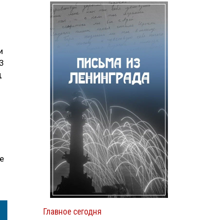
и
3
д
е
Главное сегодня