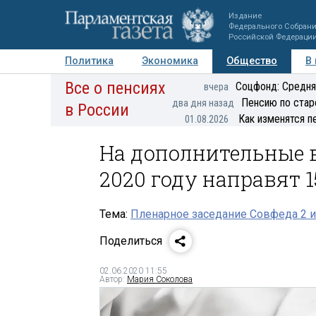
Издание
Федерального Собран
Российской Федераци
Политика
Экономика
Общество
В
Все о пенсиях
Фото
Авторы
Персоны
Мнения
Регионы
Соцфонд: Средня
вчера
Пенсию по стар
два дня назад
в России
Как изменятся п
01.08.2026
На дополнительные 
2020 году направят 
Тема:
Пленарное заседание Совфеда 2 и
Поделиться
02.06.2020 11:55
Автор:
Мария Соколова