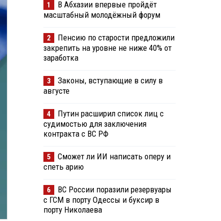
В Абхазии впервые пройдёт
1
масштабный молодёжный форум
Пенсию по старости предложили
2
закрепить на уровне не ниже 40% от
заработка
Законы, вступающие в силу в
3
августе
Путин расширил список лиц с
4
судимостью для заключения
контракта с ВС РФ
Сможет ли ИИ написать оперу и
5
спеть арию
ВС России поразили резервуары
6
с ГСМ в порту Одессы и буксир в
порту Николаева