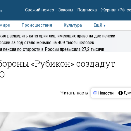
Свежий номер
Законы
Подписка
Журнал «РФ с
ия
и
 мире
Происшествия
Культура
Ещё
Медиацентр
Интервью
Колумнисты
Делова
ил расширить категории лиц, имеющих право на две пенсии
эксперт
оссии за год стало меньше на 409 тысяч человек
я пенсия по старости в России превысила 27,2 тысячи
бороны «Рубикон» создадут
ВО
Читать нас в