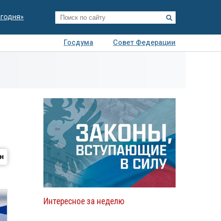
егодня»
Госдума
Совет Федерации
я
Авто
Недвижимость
Технологии
иза
Интересное за неделю