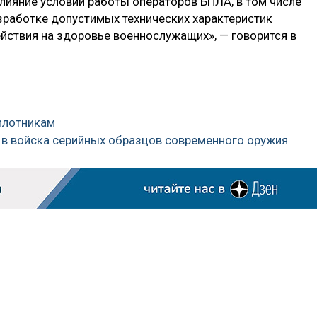
ияние условий работы операторов БПЛА, в том числе
азработке допустимых технических характеристик
ствия на здоровье военнослужащих», — говорится в
пилотникам
и в войска серийных образцов современного оружия