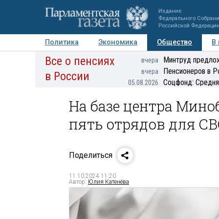
Издание
Федерального Собран
Российской Федераци
Политика
Экономика
Общество
В
Все о пенсиях
Фото
Авторы
Персоны
Мнения
Регионы
Минтруд предлож
вчера
Пенсионеров в Р
вчера
в России
Соцфонд: Средня
05.08.2026
На базе центра Мино
пять отрядов для С
Поделиться
11.10.2024 11:20
Автор:
Юлия Катенёва