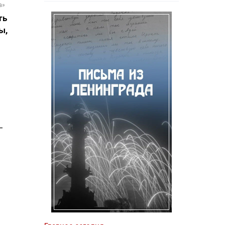
а»
ть
ы,
—