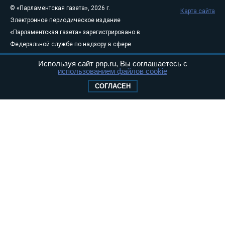
© «Парламентская газета», 2026 г.
Карта сайта
Электронное периодическое издание
«Парламентская газета» зарегистрировано в
Федеральной службе по надзору в сфере
связи, информационных технологий и
Используя сайт pnp.ru, Вы соглашаетесь с
массовых коммуникаций (Роскомнадзор) 05
использованием файлов cookie
августа 2011 года. 18+
СОГЛАСЕН
Свидетельство о регистрации Эл № ФС77-
46097
Учредитель — АНО «Парламентская газета»
Исполняющий обязанности главного
редактора — Абдуллаев М.Р.
Тел.: +7 (495) 637–69–79 E-mail:
pg@pnp.ru
«Парламентская газета» - официальное еженедельное издание
Федерального Собрания РФ. Издается с 1997 года. Учредители
газеты - Государственная Дума и Совет Федерации РФ. Официальный
публикатор федеральных конституционных законов, федеральных
законов и актов палат Федерального Собрания. «Парламентская
газета» имеет пункты печати и представительства в десяти субъектах
федерации.