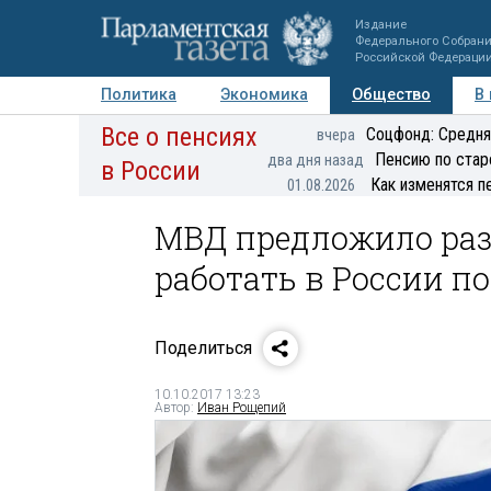
Издание
Федерального Собран
Российской Федераци
Политика
Экономика
Общество
В
Все о пенсиях
Фото
Авторы
Персоны
Мнения
Регионы
Соцфонд: Средня
вчера
Пенсию по стар
два дня назад
в России
Как изменятся п
01.08.2026
МВД предложило раз
работать в России 
Поделиться
10.10.2017 13:23
Автор:
Иван Рощепий