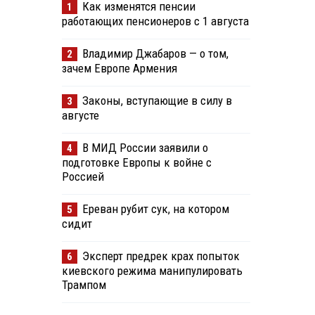
Как изменятся пенсии
1
работающих пенсионеров с 1 августа
Владимир Джабаров — о том,
2
зачем Европе Армения
Законы, вступающие в силу в
3
августе
В МИД России заявили о
4
подготовке Европы к войне с
Россией
Ереван рубит сук, на котором
5
сидит
Эксперт предрек крах попыток
6
киевского режима манипулировать
Трампом