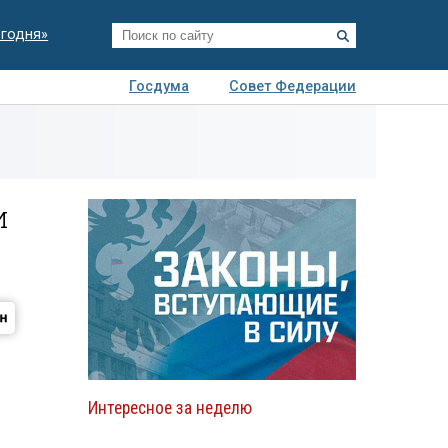
егодня»
Госдума
Совет Федерации
я
Авто
Недвижимость
Технологии
иза
и
Интересное за неделю