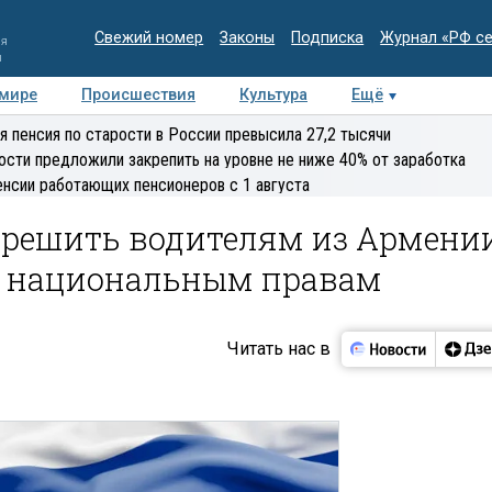
Свежий номер
Законы
Подписка
Журнал «РФ с
ия
и
 мире
Происшествия
Культура
Ещё
Медиацентр
Интервью
Колумнисты
Делова
я пенсия по старости в России превысила 27,2 тысячи
эксперт
ости предложили закрепить на уровне не ниже 40% от заработка
енсии работающих пенсионеров с 1 августа
решить водителям из Армени
по национальным правам
Читать нас в