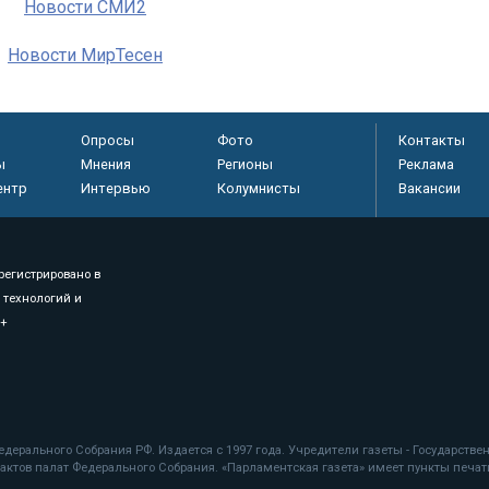
Новости СМИ2
Новости МирТесен
Опросы
Фото
Контакты
ы
Мнения
Регионы
Реклама
ентр
Интервью
Колумнисты
Вакансии
регистрировано в
 технологий и
8+
.
дерального Собрания РФ. Издается с 1997 года. Учредители газеты - Государств
ктов палат Федерального Собрания. «Парламентская газета» имеет пункты печати