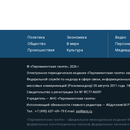
Политика
Экономика
Видео
Общество
В мире
Персон
Происшествия
Культура
Медиац
© «Парламентская газета», 2026 г.
Электронное периодическое издание «Парламентская газета» за
Федеральной службе по надзору в сфере связи, информационных
массовых коммуникаций (Роскомнадзор) 05 августа 2011 года. 1
Свидетельство о регистрации Эл № ФС77-46097
Учредитель — АНО «Парламентская газета»
Исполняющий обязанности главного редактора — Абдуллаев М.Р
Тел.: +7 (495) 637–69–79 E-mail:
pg@pnp.ru
«Парламентская газета» - официальное еженедельное издание Фе
федеральных конституционных законов, федеральных законов и а