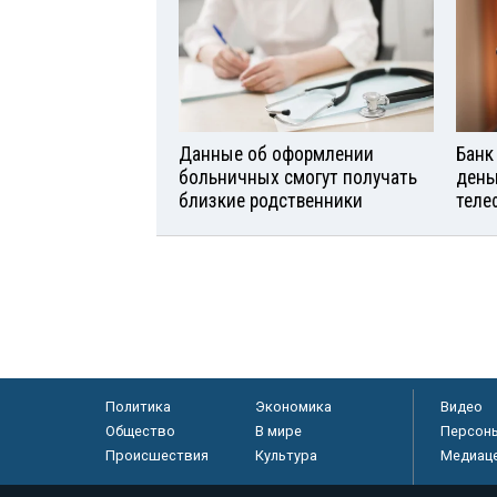
Данные об оформлении
Банк
больничных смогут получать
день
близкие родственники
теле
Политика
Экономика
Видео
Общество
В мире
Персон
Происшествия
Культура
Медиац