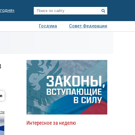
егодня»
Госдума
Совет Федерации
я
Авто
Недвижимость
Технологии
иза
в
сти
Интересное за неделю