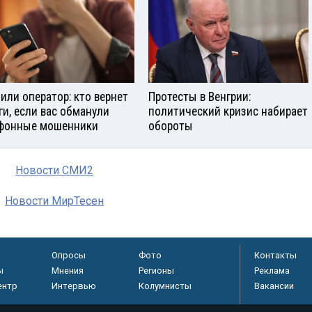
 или оператор: кто вернет
Протесты в Венгрии:
ги, если вас обманули
политический кризис набирает
фонные мошенники
обороты
Новости СМИ2
Новости МирТесен
Опросы
Фото
Контакты
ы
Мнения
Регионы
Реклама
ентр
Интервью
Колумнисты
Вакансии