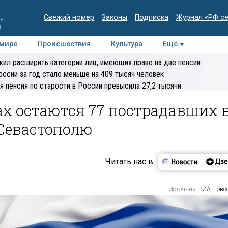
Свежий номер
Законы
Подписка
Журнал «РФ с
ия
и
 мире
Происшествия
Культура
Ещё
Медиацентр
Интервью
Колумнисты
Делова
ил расширить категории лиц, имеющих право на две пенсии
эксперт
оссии за год стало меньше на 409 тысяч человек
я пенсия по старости в России превысила 27,2 тысячи
ах остаются 77 пострадавших 
 Севастополю
Читать нас в
Источник:
РИА Ново