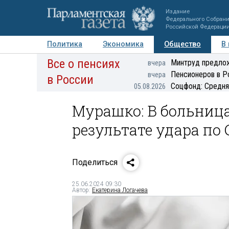
Издание
Федерального Собран
Российской Федераци
Политика
Экономика
Общество
В
Все о пенсиях
Фото
Авторы
Персоны
Мнения
Регионы
Минтруд предлож
вчера
Пенсионеров в Р
вчера
в России
Соцфонд: Средня
05.08.2026
Мурашко: В больниц
результате удара по
Поделиться
25.06.2024 09:30
Автор:
Екатерина Логачева