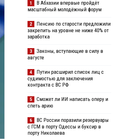
В Абхазии впервые пройдёт
1
масштабный молодёжный форум
Пенсию по старости предложили
2
закрепить на уровне не ниже 40% от
заработка
Законы, вступающие в силу в
3
августе
Путин расширил список лиц с
4
судимостью для заключения
контракта с ВС РФ
Сможет ли ИИ написать оперу и
5
спеть арию
ВС России поразили резервуары
6
с ГСМ в порту Одессы и буксир в
порту Николаева