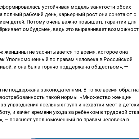
 сформировалась устойчивая модель занятости обоих
 полный рабочий день, карьерный рост они сочетают с
ием детей. Потому очень важно повышать гарантии для
ёркивает омбудсмен, ведь это выравнивает возможност
аж женщины не засчитывается то время, которое она
 как Уполномоченный по правам человека в Российской
тивой, и она была горячо поддержана обществом», —
ея не поддержана законодателями. В то же время обратна
а востребованность такой нормы. «Множество женщин
-за упразднения ясельных групп и нехватки мест в детск
боту, и зачёт времени ухода за ребёнком в трудовой ста
», — поясняет уполномоченный по правам человека в