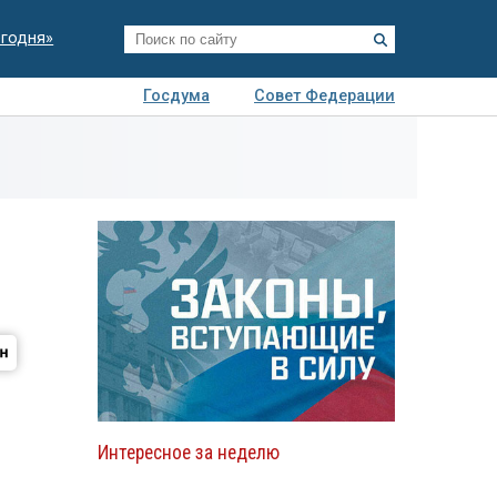
егодня»
Госдума
Совет Федерации
я
Авто
Недвижимость
Технологии
иза
Интересное за неделю