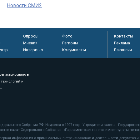
Новости СМИ2
Опросы
Фото
Контакты
ы
Мнения
Регионы
Реклама
ентр
Интервью
Колумнисты
Вакансии
регистрировано в
 технологий и
8+
.
дерального Собрания РФ. Издается с 1997 года. Учредители газеты - Государств
ктов палат Федерального Собрания. «Парламентская газета» имеет пункты печати
оверная информация о принимаемых в стране законах и деятельности депутатов и