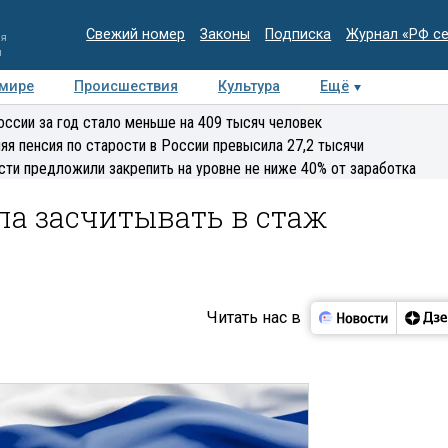
Свежий номер
Законы
Подписка
Журнал «РФ с
ия
и
 мире
Происшествия
Культура
Ещё
Медиацентр
Интервью
Колумнисты
Делова
оссии за год стало меньше на 409 тысяч человек
эксперт
яя пенсия по старости в России превысила 27,2 тысячи
сти предложили закрепить на уровне не ниже 40% от заработка
ла засчитывать в стаж
Читать нас в