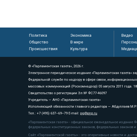
Политика
Экономика
Видео
Общество
В мире
Персон
Происшествия
Культура
Медиац
© «Парламентская газета», 2026 г.
Электронное периодическое издание «Парламентская газета» за
Федеральной службе по надзору в сфере связи, информационных
массовых коммуникаций (Роскомнадзор) 05 августа 2011 года. 1
Свидетельство о регистрации Эл № ФС77-46097
Учредитель — АНО «Парламентская газета»
Исполняющий обязанности главного редактора — Абдуллаев М.Р
Тел.: +7 (495) 637–69–79 E-mail:
pg@pnp.ru
«Парламентская газета» - официальное еженедельное издание Фе
федеральных конституционных законов, федеральных законов и а
Сайт «Парламентской газеты» - это оперативные новости и дост