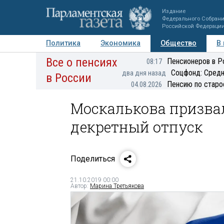
Издание
Федерального Собран
Российской Федераци
Политика
Экономика
Общество
В
Все о пенсиях
Фото
Авторы
Персоны
Мнения
Регионы
Пенсионеров в Р
08:17
Соцфонд: Средн
два дня назад
в России
Пенсию по старо
04.08.2026
Москалькова призва
декретный отпуск
Поделиться
21.10.2019 00:00
Автор:
Марина Третьякова